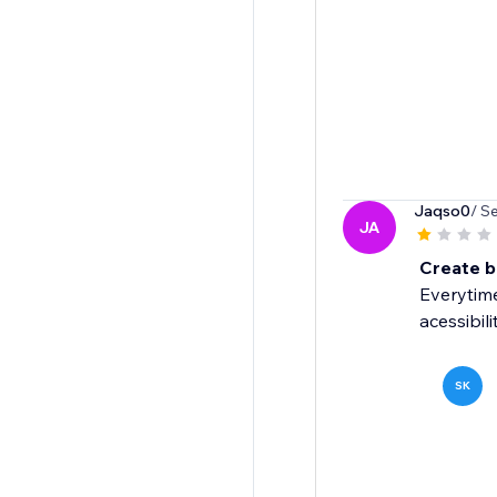
Jaqso0
/ S
JA
Create 
Everytime
acessibilit
SK