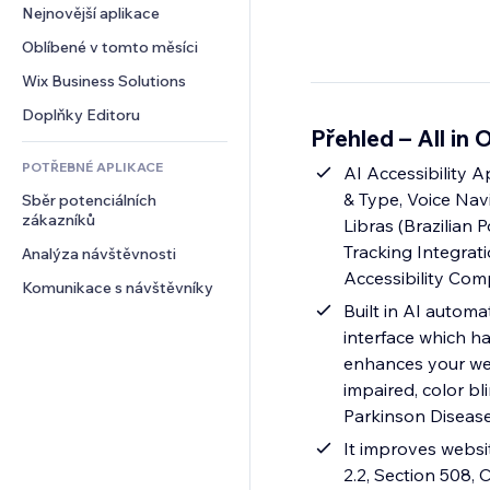
Konverze
Skladování
Nejnovější aplikace
PDF
Efekty pro obrázky
Chat
Dropshipping
Sdílení souborů
Oblíbené v tomto měsíci
Tlačítka a nabídky
Komentáře
Plány a předplatné
Novinky
Bannery a odznaky
Wix Business Solutions
Telefon
Crowdfunding
Služby obsahu
Kalkulačky
Komunita
Doplňky Editoru
Jídlo a nápoje
Přehled – All in
Efekty textu
Vyhledávání
Reference a recenze
POTŘEBNÉ APLIKACE
Počasí
AI Accessibility 
CRM
& Type, Voice Navi
Sběr potenciálních 
Tabulky a grafy
zákazníků
Libras (Brazilian 
Tracking Integrat
Analýza návštěvnosti
Accessibility Com
Komunikace s návštěvníky
Built in AI automa
interface which ha
enhances your web
impaired, color bl
Parkinson Diseas
It improves websi
2.2, Section 508,