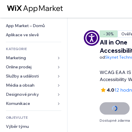
App Market – Domů
- 30%
Ověře
Aplikace ve slevě
All in One
KATEGORIE
Accessibil
od
Skynet Techn
Marketing
Online prodej
Reklamy
WCAG EAA IS 
Mobilní zařízení
Služby a události
Aplikace pro obchody
Accessibility 
Analytika
Doprava a doručení
Média a obsah
Ubytování
4.0
12 hodn
Sociální sítě
Tlačítka pro prodej
Události
Designové prvky
Galerie
SEO
Online kurzy
Restaurace
Hudba
Mapy a navigace
Komunikace 
Míra zapojení
Tisk na vyžádání
Nemovitosti
Podcasty
Soukromí a bezpečnost
Formuláře
Výpisy webu
Účetnictví
OBJEVUJTE
Rezervace
Fotografie
Hodiny
Blog
Dostupné zdarma
E‑mail
Kupóny a věrnostní programy
Výběr týmu
Video
Šablony stránek
Ankety