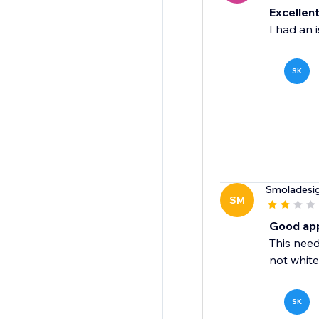
Excellen
I had an i
SK
Smoladesi
SM
Good app,
This need
not white
SK