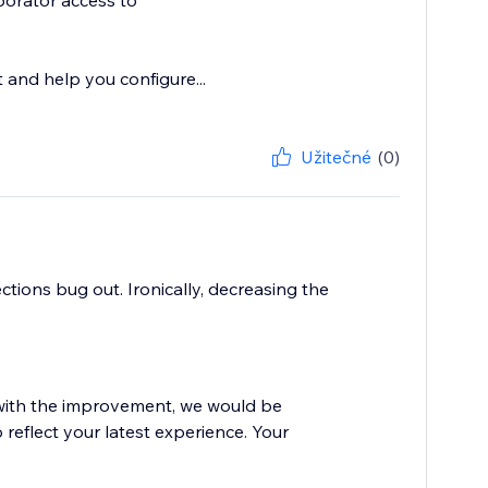
borator access to
t and help you configure...
Užitečné
(0)
tions bug out. Ironically, decreasing the
d with the improvement, we would be
 reflect your latest experience. Your