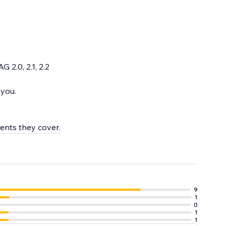
 2.0, 2.1, 2.2
 you.
ments they cover.
9
1
0
1
1