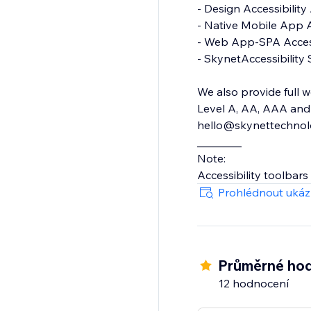
- Design Accessibility Audit
- Native Mobile App Accessibility Audit
- Web App-SPA Accessibility Audit
- SkynetAccessibility Scanner
We also provide full w
Level A, AA, AAA and 
hello@skynettechnolog
________
Note:
Accessibility toolbars
Prohlédnout uká
Průměrné hod
12 hodnocení