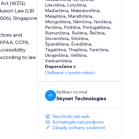
 Act (WZG),
Litevština
,
Lotyština
,
lusion Law (LBI
Maďarština
,
Makedonština
,
Malajština
,
Maráthština
,
 2006), Singapore
Mongolština
,
Němčina
,
Norština
,
Perština
,
Polština
,
Portugaltšina
,
Rumunština
,
Ruština
,
Řečtina
,
ctices and
Slovenština
,
Srbština
,
 HIPAA, CCPA,
Španělština
,
Švédština
,
cessibility
Tagalština
,
Thajština
,
Turečtina
,
Ukrajinština
,
Velština
,
according to law
Vietnamština
Doporučeno v
Oblíbené v tomto měsíci
Aplikaci vyvinul
ST
Skynet Technologies
Navštivte náš web
Kontaktujte naši podporu
Zásady ochrany soukromí