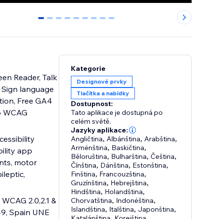
0
1
2
3
4
5
6
7
8
Kategorie
een Reader, Talk
Designové prvky
s, Sign language
Tlačítka a nabídky
ition, Free GA4
Dostupnost:
top WCAG
Tato aplikace je dostupná po
celém světě.
Jazyky aplikace:
essibility
Angličtina
,
Albánština
,
Arabština
,
Arménština
,
Baskičtina
,
ility app
Běloruština
,
Bulharština
,
Čeština
,
nts, motor
Čínština
,
Dánština
,
Estonština
,
ileptic,
Finština
,
Francouzština
,
Gruzínština
,
Hebrejština
,
Hindština
,
Holandština
,
 WCAG 2.0,2.1 &
Chorvatština
,
Indonéština
,
Islandština
,
Italština
,
Japonština
,
49, Spain UNE
Katalánština
,
Korejština
,