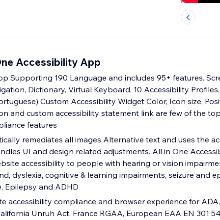
 One Accessibility App
App Supporting 190 Language and includes 95+ features. Scr
gation, Dictionary, Virtual Keyboard, 10 Accessibility Profile
Portuguese) Custom Accessibility Widget Color, Icon size, Pos
ion and custom accessibility statement link are few of the 
pliance features
tically remediates all images Alternative text and uses the acc
ndles UI and design related adjustments. All in One Accessib
site accessibility to people with hearing or vision impairme
ind, dyslexia, cognitive & learning impairments, seizure and ep
e, Epilepsy and ADHD
te accessibility compliance and browser experience for ADA,
 California Unruh Act, France RGAA, European EAA EN 301 5