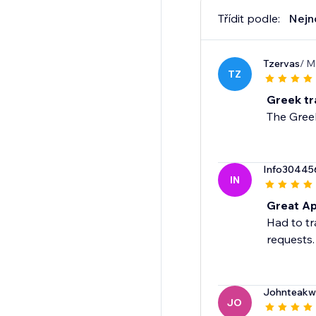
Třídit podle:
Nejn
Tzervas
/ M
TZ
Greek tr
The Greek
Info30445
IN
Great Ap
Had to tr
requests.
Johnteakw
JO