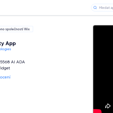
no společností Wix
ity App
ologies
5568 AI ADA
Widget
ocení