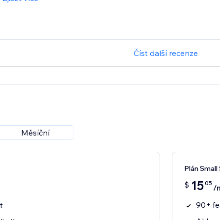
Číst další recenze
Měsíční
Plán Small 
15
05
$
/
90+ fe
t