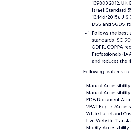
139803:2012, UK E
Israeli Standard 
13.146/2015), JIS
DSS and SGDS, It
Follows the best a
standards ISO 900
GDPR, COPPA regul
Professionals (IAA
and reduces the ri
Following features c
- Manual Accessibility Audit Report
- Manual Accessibility Remediation
- PDF/Document Accessibility Remediation
- VPAT Report/Accessibility Conformance Report(ACR)
- White Label and Custom Branding
- Live Website Translations
- Modify Accessibility Menu