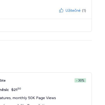
Užitečné
(1)
Site
- 30%
50
měsíc
$
21
atures, monthly 50K Page Views