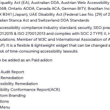
quality Act (EA), Australian DDA, Austrian Web Accessibility
5568, Ontario AODA, Canada ACA, German BITV, Brazilian Inc
 X 8341 (Japan), UAE Disability Act (Federal Law No. (29) of
alian Stanca Act and Switzerland DDA Standards
ccessibility compliance industry standard, security, SEO pra
1:2015 & ISO 27001:2013 and complies with SOC 2 TYPE II,
ations. Member of W3C and International Association of Ac
P). It is a flexible & lightweight widget that can be changed 
sk of time-consuming accessibility lawsuits
an be added as an Paid addon