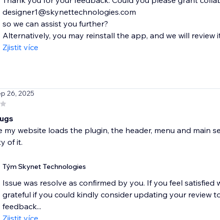
Thank you for your feedback. Could you please grant colla
designer1@skynettechnologies.com
so we can assist you further?
Alternatively, you may reinstall the app, and we will review i
Zjistit více
ep 26, 2025
bugs
 my website loads the plugin, the header, menu and main sec
y of it.
Tým Skynet Technologies
Issue was resolve as confirmed by you. If you feel satisfie
grateful if you could kindly consider updating your review to
feedback...
Zjistit více