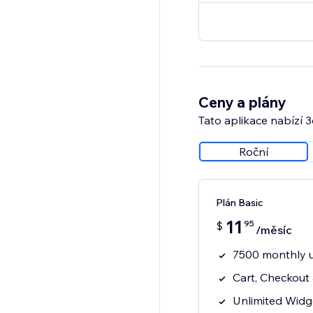
Ceny a plány
Tato aplikace nabízí 
Roční
Plán Basic
11
95
$
/měsíc
7500 monthly u
Cart, Checkout
Unlimited Widg