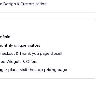
m Design & Customization
měsíc
onthly unique visitors
Checkout & Thank you page Upsell
ted Widgets & Offers
gger plans, visit the app pricing page