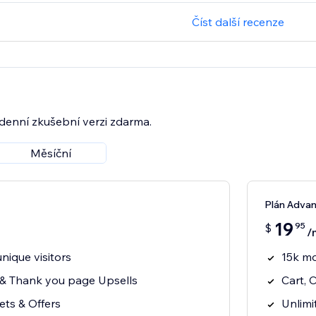
Číst další recenze
3denní zkušební verzi zdarma.
Měsíční
Plán Adva
19
95
$
/
nique visitors
15k mo
 & Thank you page Upsells
Cart, 
ets & Offers
Unlimi