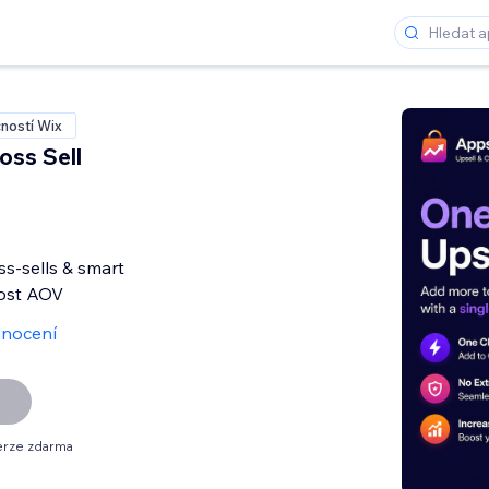
ností Wix
oss Sell
ss-sells & smart
ost AOV
nocení
erze zdarma