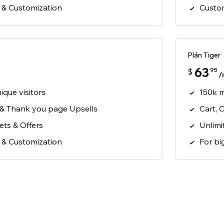
 & Customization
Custo
Plán Tiger
63
95
$
/
que visitors
150k m
 & Thank you page Upsells
Cart, 
ets & Offers
Unlimi
 & Customization
For bi