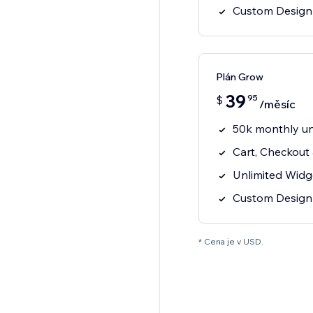
Custom Design
Plán Grow
39
95
$
/měsíc
50k monthly uni
Cart, Checkout
Unlimited Widg
Custom Design
* Cena je v USD.