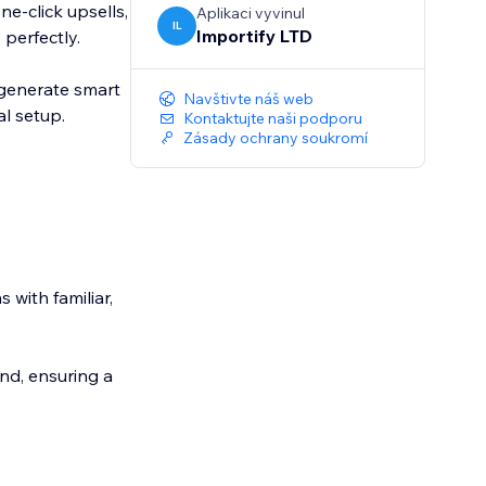
e-click upsells,
Aplikaci vyvinul
IL
Importify LTD
perfectly.
 generate smart
Navštivte náš web
al setup.
Kontaktujte naši podporu
Zásady ochrany soukromí
with familiar,
nd, ensuring a