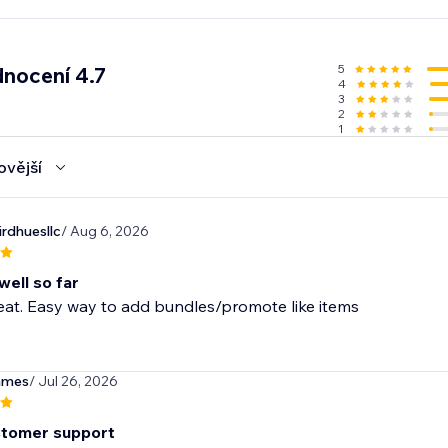
cts automatically
single click
s without disrupting the shopping experience
5
nocení 4.7
4
ting customers
3
2
1
 more revenue with a smarter upsell system.
ovější
rdhuesllc
/ Aug 6, 2026
well so far
at. Easy way to add bundles/promote like items
james
/ Jul 26, 2026
stomer support