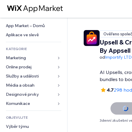
App Market – Domů
Ověřeno společ
Aplikace ve slevě
Upsell & Cr
KATEGORIE
By Appsell
od
Importify LTD
Marketing
Online prodej
Reklamy
AI Upsells, cro
Mobilní zařízení
Služby a události
Aplikace pro obchody
bundles to bo
Analytika
Doprava a doručení
Média a obsah
Ubytování
4.7
298 hod
Sociální sítě
Tlačítka pro prodej
Události
Designové prvky
Galerie
SEO
Online kurzy
Restaurace
Hudba
Mapy a navigace
Komunikace 
Míra zapojení
Tisk na vyžádání
Nemovitosti
Podcasty
Soukromí a bezpečnost
Formuláře
Výpisy webu
Účetnictví
OBJEVUJTE
Rezervace
Fotografie
Hodiny
Blog
3denní zkušební v
E‑mail
Kupóny a věrnostní programy
Výběr týmu
Video
Šablony stránek
Ankety