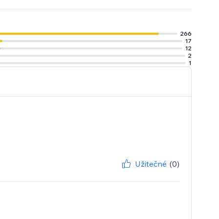
266
17
12
2
1
Užitečné
(0)