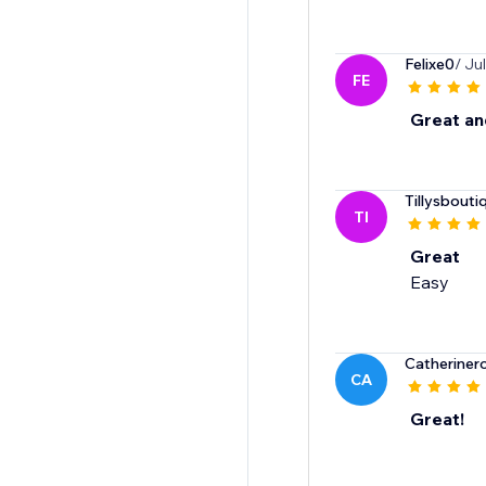
Felixe0
/ Ju
FE
Great an
Tillysbouti
TI
Great
Easy
Catheriner
CA
Great!