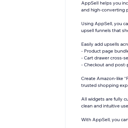
AppSell helps you inc
and high-converting p
Using AppSell, you ca
upsell funnels that sh
Easily add upsells acr
- Product page bundl
- Cart drawer cross-se
- Checkout and post-p
Create Amazon-like “F
trusted shopping exp
All widgets are fully
clean and intuitive u
With AppSell, you can
- Increase average or