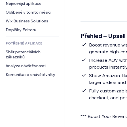
Konverze
Skladování
Nejnovější aplikace
PDF
Efekty pro obrázky
Chat
Dropshipping
Sdílení souborů
Oblíbené v tomto měsíci
Tlačítka a nabídky
Komentáře
Plány a předplatné
Novinky
Bannery a odznaky
Wix Business Solutions
Telefon
Crowdfunding
Služby obsahu
Kalkulačky
Komunita
Doplňky Editoru
Jídlo a nápoje
Přehled – Upsell
Efekty textu
Vyhledávání
Reference a recenze
POTŘEBNÉ APLIKACE
Počasí
Boost revenue wit
CRM
generate high-con
Sběr potenciálních 
Tabulky a grafy
zákazníků
Increase AOV with
Analýza návštěvnosti
products instantly
Komunikace s návštěvníky
Show Amazon-like
larger orders and
Fully customizabl
checkout, and pos
*** Boost Your Revenu