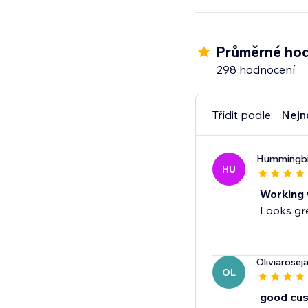
- Show relevant produ
- Add products with a 
- Improve conversion
Průměrné hod
- Reconvert your exis
298 hodnocení
Turn every order into
Třídit podle:
Nejn
Hummingbi
HU
Working 
Looks gre
Oliviarose
OL
good cu