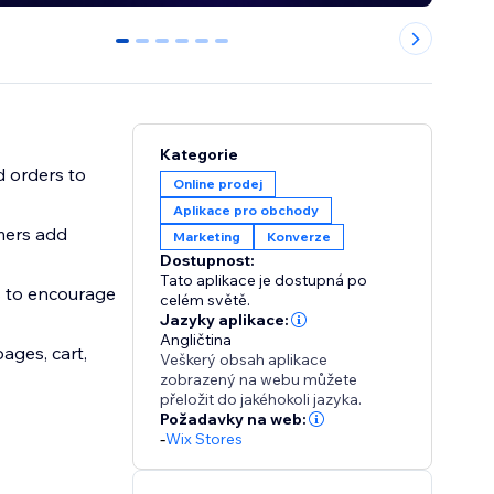
0
1
2
3
4
5
Kategorie
d orders to
Online prodej
Aplikace pro obchody
omers add
Marketing
Konverze
Dostupnost:
Tato aplikace je dostupná po
 to encourage
celém světě.
Jazyky aplikace:
Angličtina
ages, cart,
Veškerý obsah aplikace
zobrazený na webu můžete
přeložit do jakéhokoli jazyka.
Požadavky na web:
-
Wix Stores