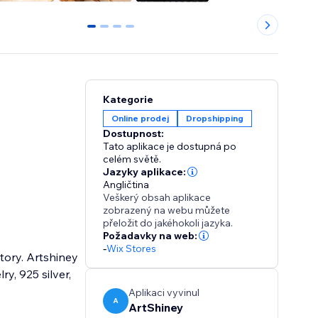
0
1
2
3
Kategorie
Online prodej
Dropshipping
Dostupnost:
Tato aplikace je dostupná po
celém světě.
Jazyky aplikace:
Angličtina
Veškerý obsah aplikace
zobrazený na webu můžete
přeložit do jakéhokoli jazyka.
Požadavky na web:
-
Wix Stores
tory. Artshiney
y, 925 silver,
Aplikaci vyvinul
A
ArtShiney