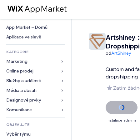
App Market – Domů
Artshiney
Aplikace ve slevě
Dropshipp
KATEGORIE
od
ArtShiney
Marketing
Custom and fa
Online prodej
Reklamy
dropshipping
Mobilní zařízení
Služby a události
Aplikace pro obchody
Zatím žádn
Analytika
Doprava a doručení
Média a obsah
Ubytování
Sociální sítě
Tlačítka pro prodej
Události
Designové prvky
Galerie
SEO
Online kurzy
Restaurace
Hudba
Mapy a navigace
Komunikace 
Míra zapojení
Tisk na vyžádání
Nemovitosti
Podcasty
Soukromí a bezpečnost
Formuláře
Instalace zdarma
Výpisy webu
Účetnictví
OBJEVUJTE
Rezervace
Fotografie
Hodiny
Blog
E‑mail
Kupóny a věrnostní programy
Výběr týmu
Video
Šablony stránek
Ankety