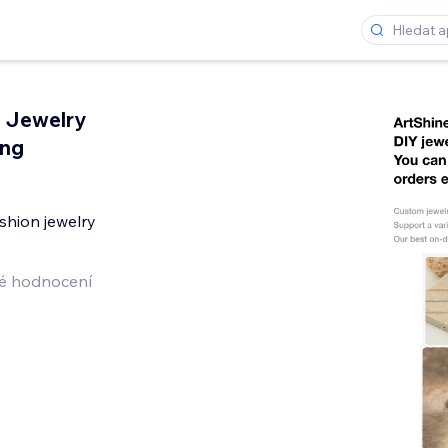
：Jewelry
ing
shion jewelry
é hodnocení