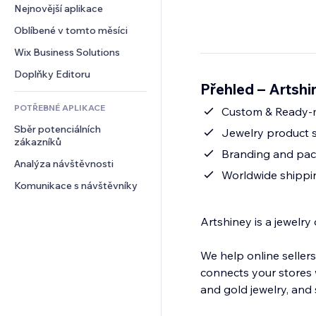
Konverze
Skladování
Nejnovější aplikace
PDF
Efekty pro obrázky
Chat
Dropshipping
Sdílení souborů
Oblíbené v tomto měsíci
Tlačítka a nabídky
Komentáře
Plány a předplatné
Novinky
Bannery a odznaky
Wix Business Solutions
Telefon
Crowdfunding
Služby obsahu
Kalkulačky
Komunita
Doplňky Editoru
Jídlo a nápoje
Přehled – Artsh
Efekty textu
Vyhledávání
Reference a recenze
POTŘEBNÉ APLIKACE
Počasí
Custom & R
CRM
Sběr potenciálních 
Tabulky a grafy
Jewelry product s
zákazníků
Branding and pac
Analýza návštěvnosti
Worldwide shippi
Komunikace s návštěvníky
Artshiney is a jewelry drop
We help online seller
connects your stores w
and gold jewelry, and 