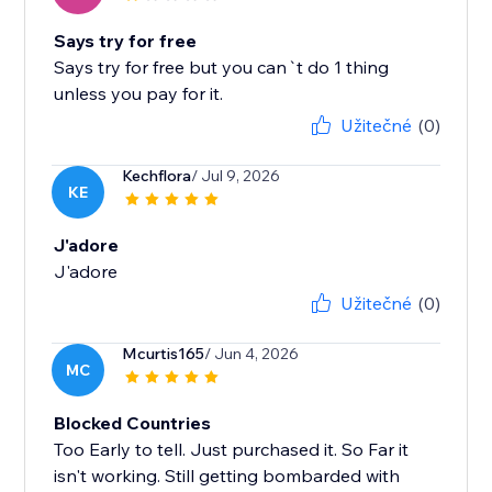
Says try for free
Says try for free but you can`t do 1 thing
unless you pay for it.
Užitečné
(0)
Kechflora
/ Jul 9, 2026
KE
J'adore
J'adore
Užitečné
(0)
Mcurtis165
/ Jun 4, 2026
MC
Blocked Countries
Too Early to tell. Just purchased it. So Far it
isn't working. Still getting bombarded with