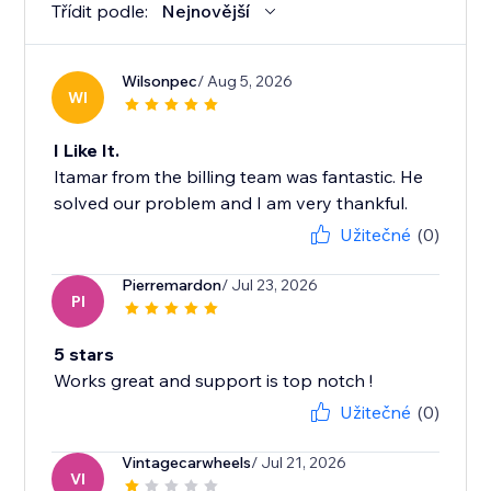
Třídit podle:
Nejnovější
Wilsonpec
/ Aug 5, 2026
WI
I Like It.
Itamar from the billing team was fantastic. He
solved our problem and I am very thankful.
Užitečné
(0)
Pierremardon
/ Jul 23, 2026
PI
5 stars
Works great and support is top notch !
Užitečné
(0)
Vintagecarwheels
/ Jul 21, 2026
VI