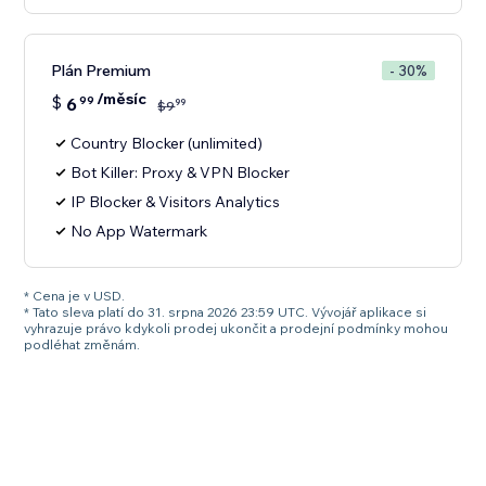
Plán Premium
- 30%
/měsíc
$
6
99
99
$
9
Country Blocker (unlimited)
Bot Killer: Proxy & VPN Blocker
IP Blocker & Visitors Analytics
No App Watermark
* Cena je v USD.
* Tato sleva platí do 31. srpna 2026 23:59 UTC. Vývojář aplikace si
vyhrazuje právo kdykoli prodej ukončit a prodejní podmínky mohou
podléhat změnám.