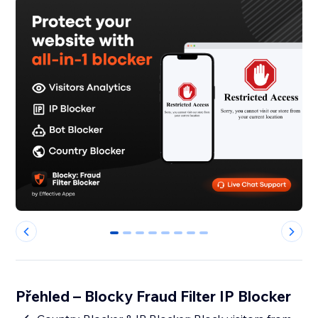
0
1
2
3
4
5
6
7
Přehled – Blocky Fraud Filter IP Blocker