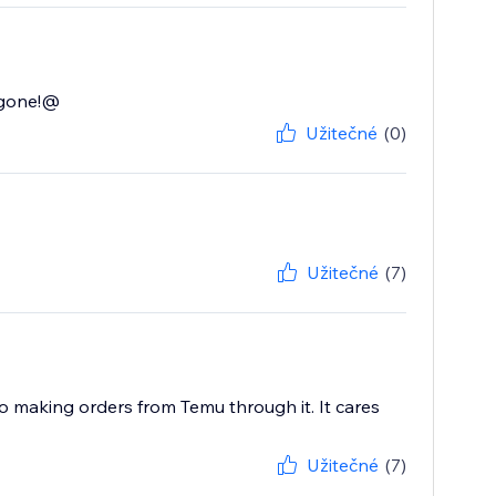
k gone!@
Užitečné
(0)
Užitečné
(7)
to making orders from Temu through it. It cares
Užitečné
(7)