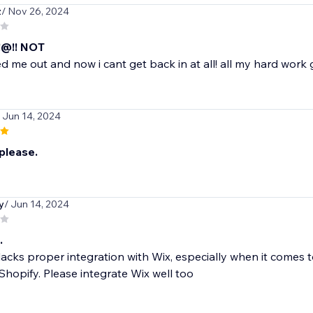
z
/ Nov 26, 2024
@!! NOT
d me out and now i cant get back in at all! all my hard wor
/ Jun 14, 2024
please.
y
/ Jun 14, 2024
.
 lacks proper integration with Wix, especially when it comes 
Shopify. Please integrate Wix well too