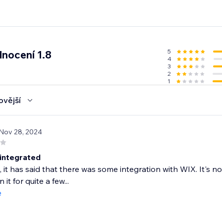
5
nocení 1.8
4
3
2
1
ovější
 Nov 28, 2024
integrated
y, it has said that there was some integration with WIX. It's no
it for quite a few...
e