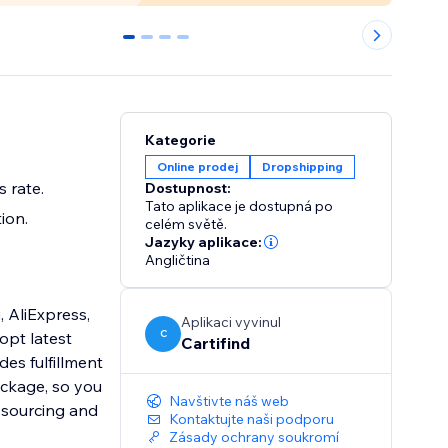
0
1
2
3
Kategorie
Online prodej
Dropshipping
 rate.
Dostupnost:
Tato aplikace je dostupná po
ion.
celém světě.
Jazyky aplikace:
Angličtina
 AliExpress,
Aplikaci vyvinul
C
opt latest
Cartifind
des fulfillment
ackage, so you
Navštivte náš web
 sourcing and
Kontaktujte naši podporu
Zásady ochrany soukromí