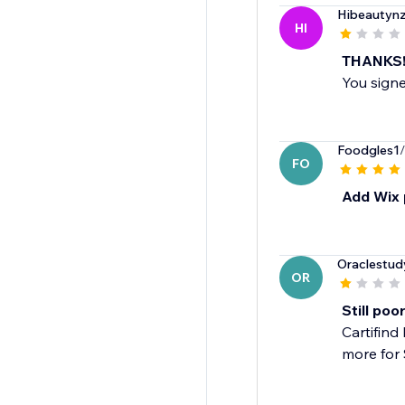
Hibeautyn
HI
THANKS!
You signe
Foodgles1
FO
Add Wix 
Oraclestud
OR
Still poor
Cartifind
more for 