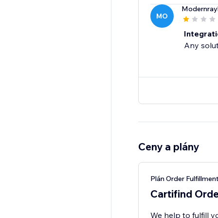
Modernrayl
MO
Integrati
Any solut
Ceny a plány
Plán Order Fulfillmen
Cartifind Orde
We help to fulfill 