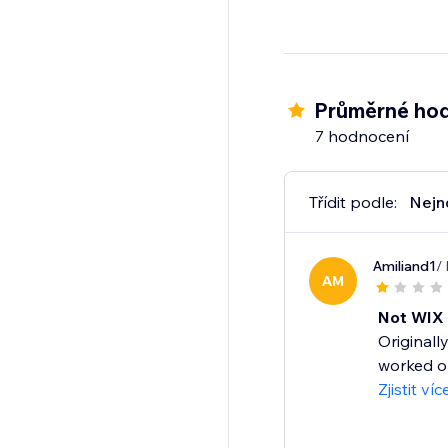
Průměrné hod
7 hodnocení
Třídit podle:
Nejn
Amiliand1
/
AM
Not WIX 
Originall
worked on 
Zjistit víc