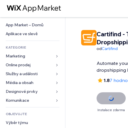
App Market – Domů
Cartifind -
Aplikace ve slevě
Dropshipp
KATEGORIE
od
Cartifind
Marketing
Automate you
Online prodej
Reklamy
dropshipping 
Mobilní zařízení
Služby a události
Aplikace pro obchody
1.8
7 hodno
Analytika
Doprava a doručení
Média a obsah
Ubytování
Sociální sítě
Tlačítka pro prodej
Události
Designové prvky
Galerie
SEO
Online kurzy
Restaurace
Hudba
Mapy a navigace
Komunikace 
Míra zapojení
Tisk na vyžádání
Nemovitosti
Podcasty
Soukromí a bezpečnost
Formuláře
Instalace zdarma
Výpisy webu
Účetnictví
OBJEVUJTE
Rezervace
Fotografie
Hodiny
Blog
E‑mail
Kupóny a věrnostní programy
Výběr týmu
Video
Šablony stránek
Ankety