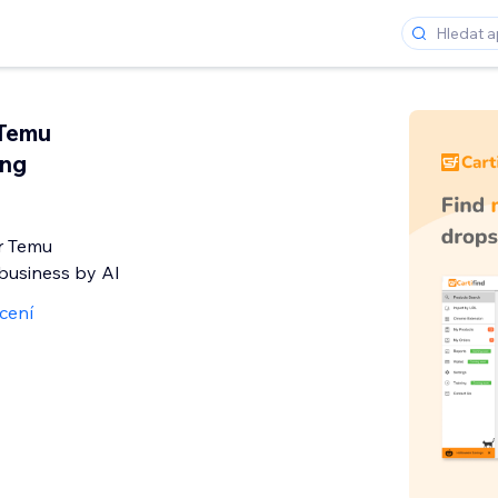
 Temu
ing
r Temu
business by AI
cení