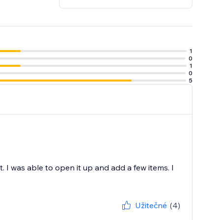
1
0
1
0
5
t. I was able to open it up and add a few items. I
Užitečné
(4)