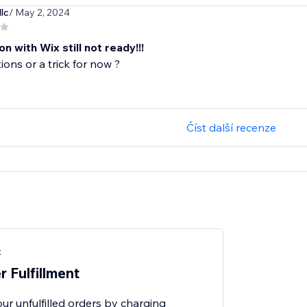
lc
/ May 2, 2024
on with Wix still not ready!!!
ions or a trick for now ?
Číst další recenze
t
r Fulfillment
your unfulfilled orders by charging