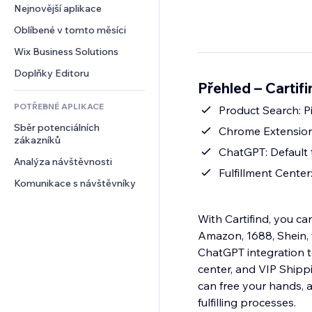
Konverze
Skladování
Nejnovější aplikace
PDF
Efekty pro obrázky
Chat
Dropshipping
Sdílení souborů
Oblíbené v tomto měsíci
Tlačítka a nabídky
Komentáře
Plány a předplatné
Novinky
Bannery a odznaky
Wix Business Solutions
Telefon
Crowdfunding
Služby obsahu
Kalkulačky
Komunita
Doplňky Editoru
Jídlo a nápoje
Přehled – Cartif
Efekty textu
Vyhledávání
Reference a recenze
POTŘEBNÉ APLIKACE
Počasí
Product Search: P
CRM
Sběr potenciálních 
Tabulky a grafy
Chrome Extension:
zákazníků
ChatGPT: Default 
Analýza návštěvnosti
Fulfillment Center
Komunikace s návštěvníky
With Cartifind, you c
Amazon, 1688, Shein, t
ChatGPT integration to
center, and VIP Shipp
can free your hands, 
fulfilling processes.