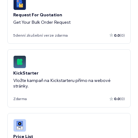
Request For Quotation
Get Your Bulk Order Request
5denní zkušební verze zdarma
0.0
(0)
KickStarter
Vložte kampaň na Kickstarteru přímo na webové
stránky.
Zdarma
0.0
(0)
Price List