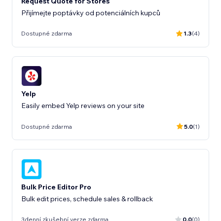
Request Quote for Stores
Přijímejte poptávky od potenciálních kupců
Dostupné zdarma
1.3
(4)
Yelp
Easily embed Yelp reviews on your site
Dostupné zdarma
5.0
(1)
Bulk Price Editor Pro
Bulk edit prices, schedule sales & rollback
3denní zkušební verze zdarma
0.0
(0)