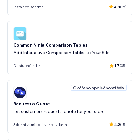
Instalace zdarma
4.8
(25)
Common Ninja Comparison Tables
Add Interactive Comparison Tables to Your Site
Dostupné zdarma
1.7
(35)
Ověřeno společností Wix
Request a Quote
Let customers request a quote for your store
3denní zkušební verze zdarma
4.2
(15)