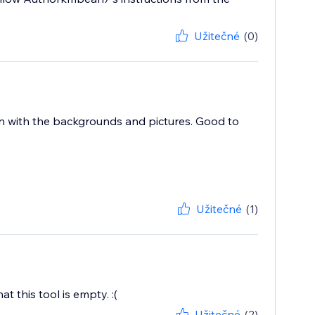
Užitečné
(0)
 in with the backgrounds and pictures. Good to
Užitečné
(1)
t this tool is empty. :(
Užitečné
(2)