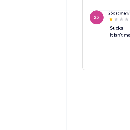
25oscma1
/
25
Sucks
It isn't 