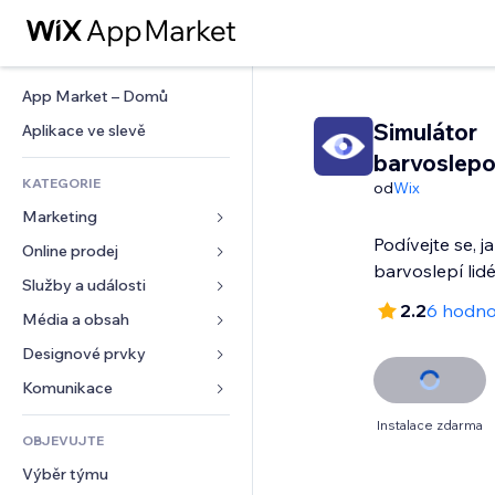
App Market – Domů
Simulátor
Aplikace ve slevě
barvoslepo
KATEGORIE
od
Wix
Marketing
Podívejte se, j
Online prodej
Reklamy
barvoslepí lid
Mobilní zařízení
Služby a události
Aplikace pro obchody
2.2
6 hodno
Analytika
Doprava a doručení
Média a obsah
Ubytování
Sociální sítě
Tlačítka pro prodej
Události
Designové prvky
Galerie
SEO
Online kurzy
Restaurace
Hudba
Mapy a navigace
Komunikace 
Míra zapojení
Tisk na vyžádání
Nemovitosti
Podcasty
Soukromí a bezpečnost
Formuláře
Instalace zdarma
Výpisy webu
Účetnictví
OBJEVUJTE
Rezervace
Fotografie
Hodiny
Blog
E‑mail
Kupóny a věrnostní programy
Výběr týmu
Video
Šablony stránek
Ankety