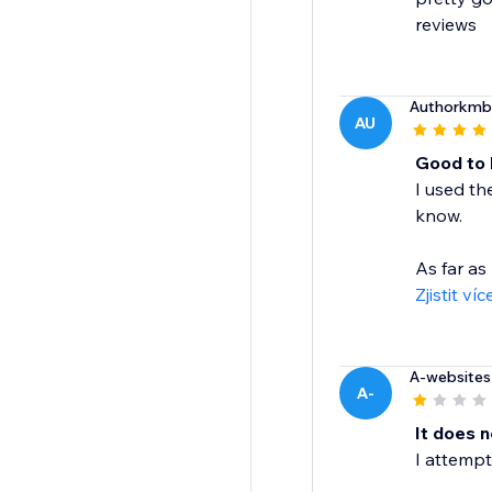
reviews
Authorkmb
AU
Good to 
I used th
know.
As far as 
Zjistit víc
A-websites
A-
It does n
I attempt