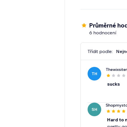
Průměrné hod
6 hodnocení
Třídit podle:
Nejn
Thewixsiter
TH
sucks
Shopmysto
SH
Hard to 
pretty go