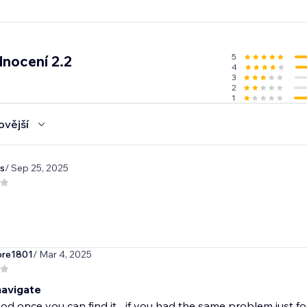
5
nocení 2.2
4
3
2
1
ovější
s
/ Sep 25, 2025
re1801
/ Mar 4, 2025
navigate
od once you can find it... if you had the same problem just 