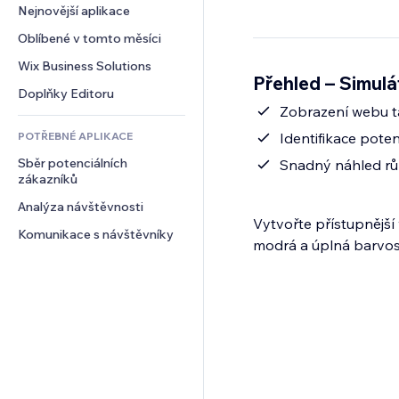
Konverze
Skladování
Nejnovější aplikace
PDF
Efekty pro obrázky
Chat
Dropshipping
Sdílení souborů
Oblíbené v tomto měsíci
Tlačítka a nabídky
Komentáře
Plány a předplatné
Novinky
Bannery a odznaky
Wix Business Solutions
Telefon
Přehled – Simulá
Crowdfunding
Služby obsahu
Kalkulačky
Komunita
Doplňky Editoru
Jídlo a nápoje
Efekty textu
Zobrazení webu tak
Vyhledávání
Reference a recenze
POTŘEBNÉ APLIKACE
Identifikace poten
Počasí
CRM
Sběr potenciálních 
Tabulky a grafy
Snadný náhled rů
zákazníků
Analýza návštěvnosti
Vytvořte přístupnější w
Komunikace s návštěvníky
modrá a úplná barvos