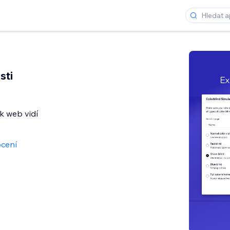
sti
ak web vidí
é
cení