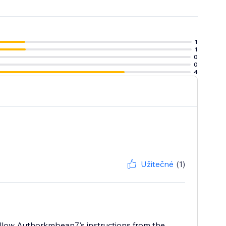
1
1
0
0
4
Užitečné
(1)
follow Authorkmbean7's instructions from the