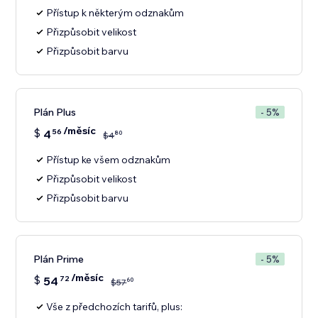
Přístup k některým odznakům
Přizpůsobit velikost
Přizpůsobit barvu
Plán Plus
- 5%
/měsíc
$
4
56
80
$
4
Přístup ke všem odznakům
Přizpůsobit velikost
Přizpůsobit barvu
Plán Prime
- 5%
/měsíc
$
54
72
60
$
57
Vše z předchozích tarifů, plus: