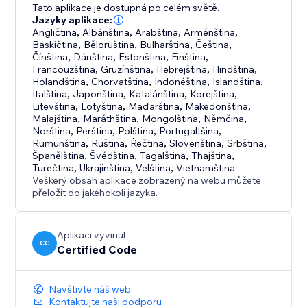
Tato aplikace je dostupná po celém světě.
Jazyky aplikace:
Angličtina
,
Albánština
,
Arabština
,
Arménština
,
Baskičtina
,
Běloruština
,
Bulharština
,
Čeština
,
Čínština
,
Dánština
,
Estonština
,
Finština
,
Francouzština
,
Gruzínština
,
Hebrejština
,
Hindština
,
Holandština
,
Chorvatština
,
Indonéština
,
Islandština
,
Italština
,
Japonština
,
Katalánština
,
Korejština
,
Litevština
,
Lotyština
,
Maďarština
,
Makedonština
,
Malajština
,
Maráthština
,
Mongolština
,
Němčina
,
Norština
,
Perština
,
Polština
,
Portugaltšina
,
Rumunština
,
Ruština
,
Řečtina
,
Slovenština
,
Srbština
,
Španělština
,
Švédština
,
Tagalština
,
Thajština
,
Turečtina
,
Ukrajinština
,
Velština
,
Vietnamština
Veškerý obsah aplikace zobrazený na webu můžete
přeložit do jakéhokoli jazyka.
Aplikaci vyvinul
CC
Certified Code
Navštivte náš web
Kontaktujte naši podporu