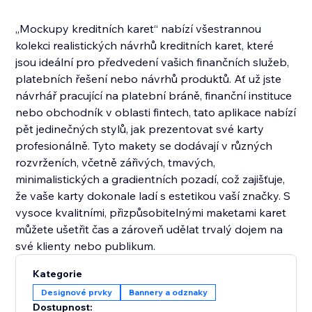
„Mockupy kreditních karet“ nabízí všestrannou
kolekci realistických návrhů kreditních karet, které
jsou ideální pro předvedení vašich finančních služeb,
platebních řešení nebo návrhů produktů. Ať už jste
návrhář pracující na platební bráně, finanční instituce
nebo obchodník v oblasti fintech, tato aplikace nabízí
pět jedinečných stylů, jak prezentovat své karty
profesionálně. Tyto makety se dodávají v různých
rozvrženích, včetně zářivých, tmavých,
minimalistických a gradientních pozadí, což zajišťuje,
že vaše karty dokonale ladí s estetikou vaší značky. S
vysoce kvalitními, přizpůsobitelnými maketami karet
můžete ušetřit čas a zároveň udělat trvalý dojem na
své klienty nebo publikum.
Kategorie
Designové prvky
Bannery a odznaky
Dostupnost: