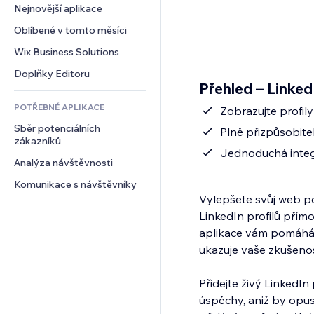
Konverze
Skladování
Nejnovější aplikace
PDF
Efekty pro obrázky
Chat
Dropshipping
Sdílení souborů
Oblíbené v tomto měsíci
Tlačítka a nabídky
Komentáře
Plány a předplatné
Novinky
Bannery a odznaky
Wix Business Solutions
Telefon
Crowdfunding
Služby obsahu
Kalkulačky
Komunita
Doplňky Editoru
Jídlo a nápoje
Přehled – LinkedI
Efekty textu
Vyhledávání
Reference a recenze
POTŘEBNÉ APLIKACE
Počasí
Zobrazujte profil
CRM
Sběr potenciálních 
Tabulky a grafy
Plně přizpůsobite
zákazníků
Jednoduchá integr
Analýza návštěvnosti
Komunikace s návštěvníky
Vylepšete svůj web po
LinkedIn profilů přímo 
aplikace vám pomáhá b
ukazuje vaše zkušenos
Přidejte živý LinkedIn
úspěchy, aniž by opust