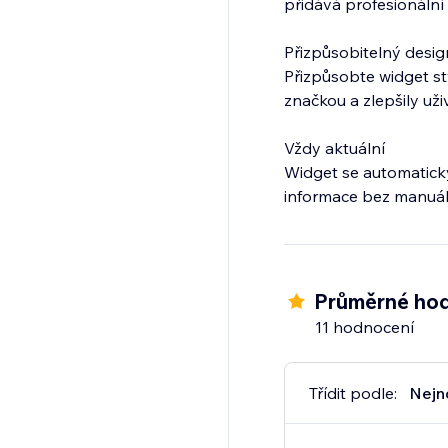
přidává profesionální
Přizpůsobitelný desig
Přizpůsobte widget st
značkou a zlepšily uži
Vždy aktuální
Widget se automaticky
informace bez manuáln
Průměrné hod
11 hodnocení
Třídit podle:
Nejn