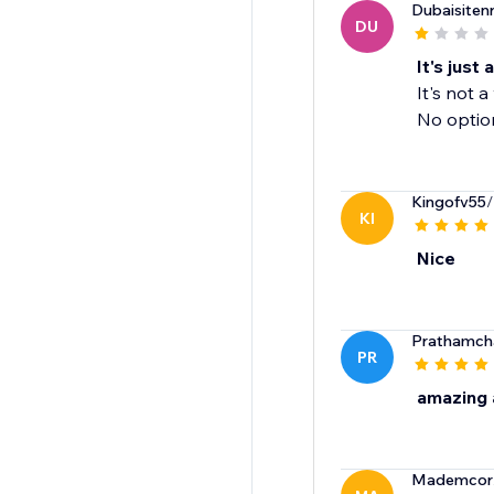
Dubaisiten
DU
It's just 
It's not a
No option
Kingofv55
/
KI
Nice
Prathamch
PR
amazing
Mademcor