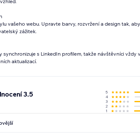
 vzhled.
n
ylu vašeho webu. Upravte barvy, rozvržení a design tak, aby 
vatelský zážitek.
 synchronizuje s LinkedIn profilem, takže návštěvníci vždy v
ích aktualizací.
5
nocení 3.5
4
3
2
1
ovější