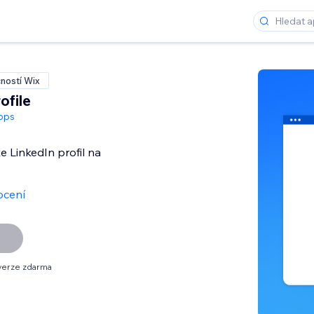
ností Wix
ofile
pps
e LinkedIn profil na
ocení
verze zdarma