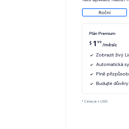
Roční
Plán Premium
1
99
$
/měsíc
Zobrazit živý Li
Automatická sy
Plně přizpůsob
Budujte důvěryh
* Cena je v USD.