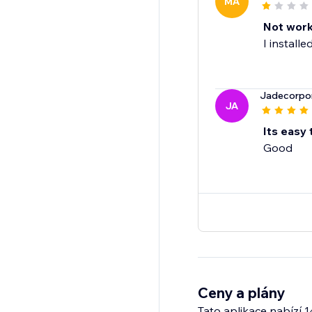
MA
Not work
I install
Jadecorpo
JA
Its easy 
Good
Ceny a plány
Tato aplikace nabízí 