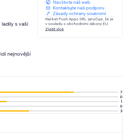
Navštivte náš web
Kontaktujte naši podporu
Zásady ochrany soukromí
Market Push Apps SRL zaručuje, že je
ladily s vaší
v souladu s obchodními zákony EU.
Zjistit více
idí nejnovější
7
0
1
0
3