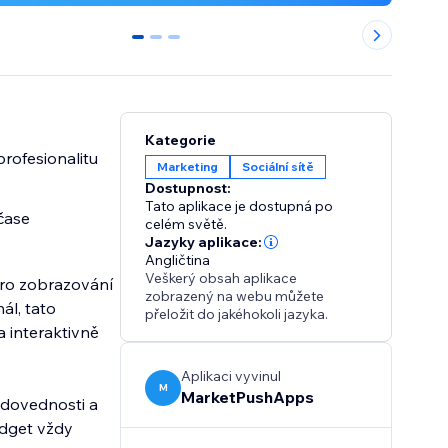
0
1
2
Kategorie
rofesionalitu
Marketing
Sociální sítě
Dostupnost:
Tato aplikace je dostupná po
čase
celém světě.
Jazyky aplikace:
Angličtina
Veškerý obsah aplikace
pro zobrazování
zobrazený na webu můžete
ál, tato
přeložit do jakéhokoli jazyka.
a interaktivně
Aplikaci vyvinul
M
MarketPushApps
, dovednosti a
widget vždy