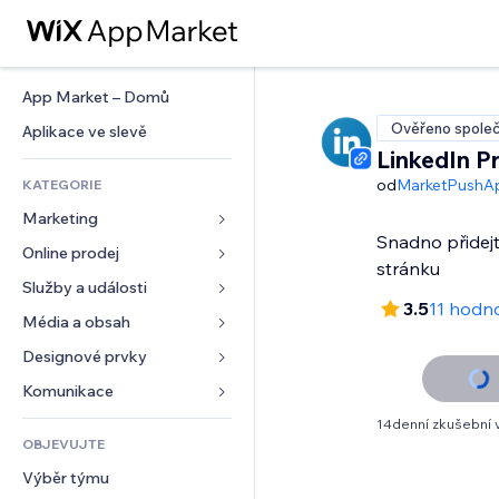
App Market – Domů
Ověřeno společ
Aplikace ve slevě
LinkedIn Pr
od
MarketPushA
KATEGORIE
Marketing
Snadno přidejt
Online prodej
Reklamy
stránku
Mobilní zařízení
Služby a události
Aplikace pro obchody
3.5
11 hodn
Analytika
Doprava a doručení
Média a obsah
Ubytování
Sociální sítě
Tlačítka pro prodej
Události
Designové prvky
Galerie
SEO
Online kurzy
Restaurace
Hudba
Mapy a navigace
Komunikace 
Míra zapojení
Tisk na vyžádání
Nemovitosti
Podcasty
Soukromí a bezpečnost
Formuláře
14denní zkušební 
Výpisy webu
Účetnictví
OBJEVUJTE
Rezervace
Fotografie
Hodiny
Blog
E‑mail
Kupóny a věrnostní programy
Výběr týmu
Video
Šablony stránek
Ankety