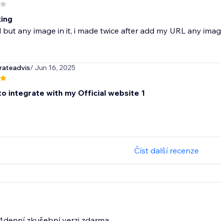
ing
ed but any image in it, i made twice after add my URL any im
rateadvis
/ Jun 16, 2025
to integrate with my Official website 1
Číst další recenze
14denní zkušební verzi zdarma.