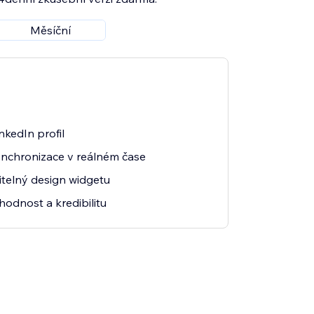
Měsíční
nkedIn profil
nchronizace v reálném čase
itelný design widgetu
odnost a kredibilitu