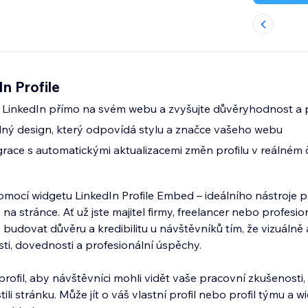
n Profile
y LinkedIn přímo na svém webu a zvyšujte důvěryhodnost a p
lný design, který odpovídá stylu a značce vašeho webu
ace s automatickými aktualizacemi změn profilu v reálném 
mocí widgetu LinkedIn Profile Embed – ideálního nástroje 
na stránce. Ať už jste majitel firmy, freelancer nebo profesion
udovat důvěru a kredibilitu u návštěvníků tím, že vizuálně 
ti, dovednosti a profesionální úspěchy.
 profil, aby návštěvníci mohli vidět vaše pracovní zkušenosti
ili stránku. Může jít o váš vlastní profil nebo profil týmu a 