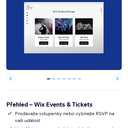
0
1
2
3
4
5
6
Přehled – Wix Events & Tickets
Prodávejte vstupenky nebo vybírejte RSVP na
vaši událost