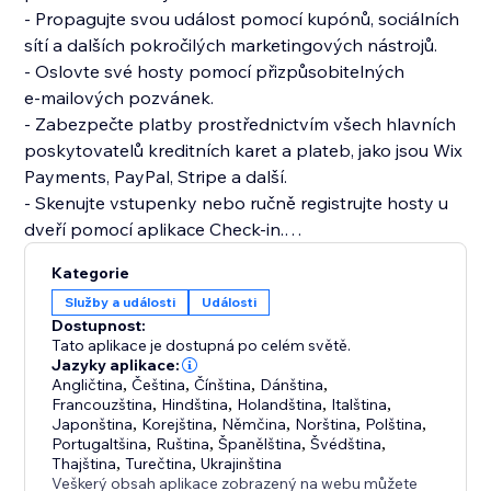
- Propagujte svou událost pomocí kupónů, sociálních
sítí a dalších pokročilých marketingových nástrojů.
- Oslovte své hosty pomocí přizpůsobitelných
e‑mailových pozvánek.
- Zabezpečte platby prostřednictvím všech hlavních
poskytovatelů kreditních karet a plateb, jako jsou Wix
Payments, PayPal, Stripe a další.
- Skenujte vstupenky nebo ručně registrujte hosty u
dveří pomocí aplikace Check‑in.
- Udělte zaměstnancům oprávnění registrovat hosty.
Kategorie
- Sledujte prodeje vstupenek, návštěvy na webu a
Služby a události
Události
RSVP spolu s pokročilejší analytikou událostí.
Dostupnost:
Tato aplikace je dostupná po celém světě.
Jazyky aplikace:
Angličtina
,
Čeština
,
Čínština
,
Dánština
,
Francouzština
,
Hindština
,
Holandština
,
Italština
,
Japonština
,
Korejština
,
Němčina
,
Norština
,
Polština
,
Portugaltšina
,
Ruština
,
Španělština
,
Švédština
,
Thajština
,
Turečtina
,
Ukrajinština
Veškerý obsah aplikace zobrazený na webu můžete