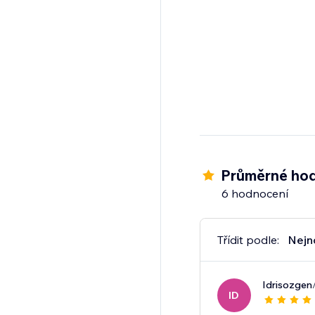
Průměrné hod
6 hodnocení
Třídit podle:
Nejn
Idrisozgen
ID