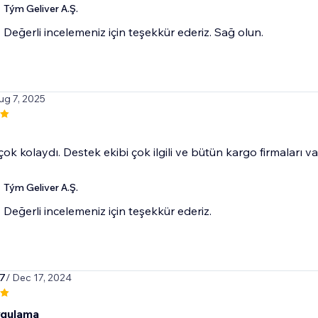
Tým Geliver A.Ş.
Değerli incelemeniz için teşekkür ederiz. Sağ olun.
ug 7, 2025
ok kolaydı. Destek ekibi çok ilgili ve bütün kargo firmaları va
Tým Geliver A.Ş.
Değerli incelemeniz için teşekkür ederiz.
k7
/ Dec 17, 2024
ygulama