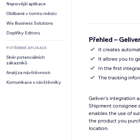
Konverze
Skladování
Nejnovější aplikace
PDF
Efekty pro obrázky
Chat
Dropshipping
Sdílení souborů
Oblíbené v tomto měsíci
Tlačítka a nabídky
Komentáře
Plány a předplatné
Novinky
Bannery a odznaky
Wix Business Solutions
Telefon
Crowdfunding
Služby obsahu
Kalkulačky
Komunita
Doplňky Editoru
Jídlo a nápoje
Přehled – Gelive
Efekty textu
Vyhledávání
Reference a recenze
POTŘEBNÉ APLIKACE
Počasí
It creates automa
CRM
Sběr potenciálních 
Tabulky a grafy
It allows you to 
zákazníků
In the first integr
Analýza návštěvnosti
The tracking infor
Komunikace s návštěvníky
Geliver's integration
Shipment consignee a
enables the use of su
the product you purcha
location.