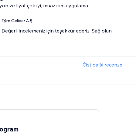
on ve fiyat çok iyi, muazzam uygulama.
Tým Geliver A.Ş.
Değerli incelemeniz için teşekkür ederiz. Sağ olun.
Číst další recenze
logram