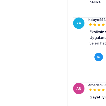
harika
Kalayci552
KA
Eksiksiz 
Uygulama 
ve en hat
GE
Arbedeci
/ 
AR
Gayet iyi