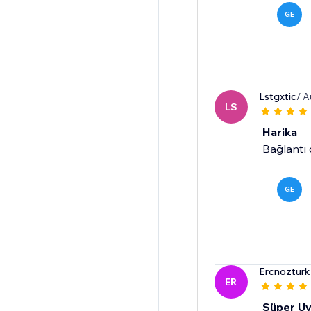
GE
Lstgxtic
/ A
LS
Harika
Bağlantı ç
GE
Ercnoztur
ER
Süper U