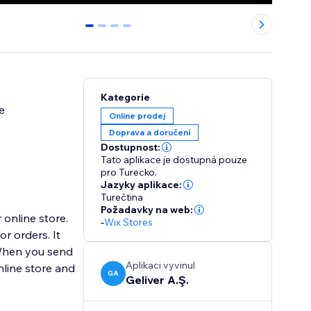
0
1
2
3
Kategorie
e
Online prodej
Doprava a doručení
Dostupnost:
Tato aplikace je dostupná pouze
pro Turecko.
Jazyky aplikace:
Turečtina
Požadavky na web:
 online store.
-
Wix Stores
r orders. It
 When you send
Aplikaci vyvinul
nline store and
GA
Geliver A.Ş.