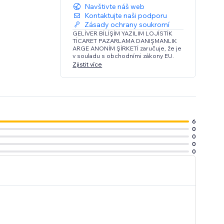
Navštivte náš web
Kontaktujte naši podporu
Zásady ochrany soukromí
GELİVER BİLİŞİM YAZILIM LOJİSTİK
TİCARET PAZARLAMA DANIŞMANLIK
ARGE ANONİM ŞİRKETİ zaručuje, že je
v souladu s obchodními zákony EU.
Zjistit více
6
0
0
0
0