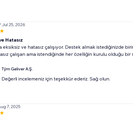
/ Jul 25, 2026
ve Hatasız
eksiksiz ve hatasız çalışıyor. Destek almak istediğinizde bir
asız çalışan ama istendiğinde her özelliğin kurulu olduğu bir s
Tým Geliver A.Ş.
Değerli incelemeniz için teşekkür ederiz. Sağ olun.
Aug 7, 2025