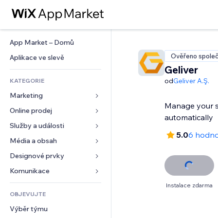
App Market – Domů
Ověřeno společ
Aplikace ve slevě
Geliver
od
Geliver A.Ş.
KATEGORIE
Marketing
Manage your s
Online prodej
Reklamy
automatically
Mobilní zařízení
Služby a události
Aplikace pro obchody
5.0
6 hodno
Analytika
Doprava a doručení
Média a obsah
Ubytování
Sociální sítě
Tlačítka pro prodej
Události
Designové prvky
Galerie
SEO
Online kurzy
Restaurace
Hudba
Mapy a navigace
Komunikace 
Míra zapojení
Tisk na vyžádání
Nemovitosti
Podcasty
Soukromí a bezpečnost
Formuláře
Instalace zdarma
Výpisy webu
Účetnictví
OBJEVUJTE
Rezervace
Fotografie
Hodiny
Blog
E‑mail
Kupóny a věrnostní programy
Výběr týmu
Video
Šablony stránek
Ankety