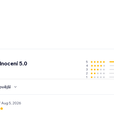
5
nocení 5.0
4
3
2
1
ovější
/ Aug 5, 2026