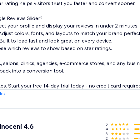
 rating helps visitors trust you faster and convert sooner.
e Reviews Slider?
ct your profile and display your reviews in under 2 minutes.
Adjust colors, fonts, and layouts to match your brand perfect
uilt to load fast and look great on every device.
ose which reviews to show based on star ratings.
s, salons, clinics, agencies, e-commerce stores, and any busi
back into a conversion tool.
es. Start your free 14-day trial today - no credit card require
zku
5
nocení 4.6
4
3
2