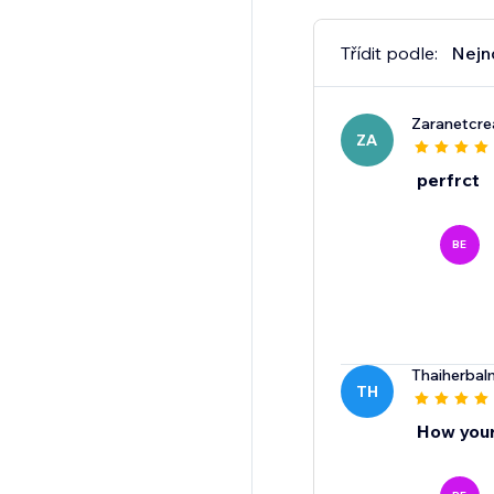
Třídit podle:
Nejn
Zaranetcre
ZA
perfrct
BE
Thaiherba
TH
How your