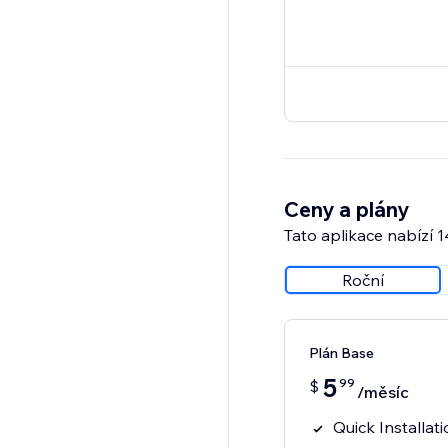
Ceny a plány
Tato aplikace nabízí 
Roční
Plán Base
5
99
$
/měsíc
Quick Installat