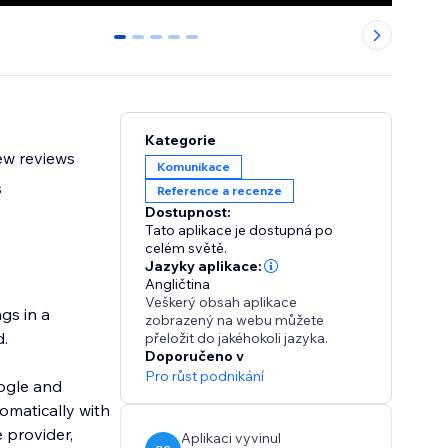
0
1
2
3
4
Kategorie
ew reviews
Komunikace
s
Reference a recenze
Dostupnost:
Tato aplikace je dostupná po
celém světě.
Jazyky aplikace:
Angličtina
Veškerý obsah aplikace
gs in a
zobrazený na webu můžete
d.
přeložit do jakéhokoli jazyka.
Doporučeno v
Pro růst podnikání
oogle and
omatically with
 provider,
Aplikaci vyvinul