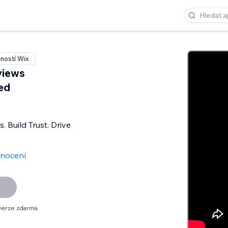
ností Wix
views
ed
s
 Build Trust. Drive
nocení
verze zdarma