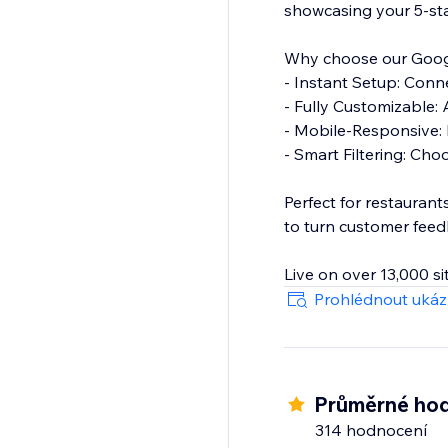
showcasing your 5-star
Why choose our Googl
- Instant Setup: Conne
- Fully Customizable: 
- Mobile-Responsive: B
- Smart Filtering: Cho
Perfect for restaurant
to turn customer feed
Live on over 13,000 sit
Prohlédnout uká
Průměrné hod
314 hodnocení