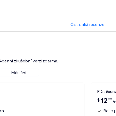
Číst další recenze
14denní zkušební verzi zdarma.
Měsíční
Plán Busin
12
99
$
/
ion
Base p