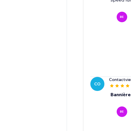
BE
Contactvie
CO
Bannière
BE