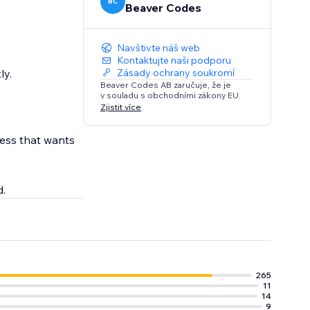
BC
Beaver Codes
Navštivte náš web
Kontaktujte naši podporu
ly.
Zásady ochrany soukromí
Beaver Codes AB zaručuje, že je
v souladu s obchodními zákony EU.
Zjistit více
ness that wants
d.
265
11
14
9