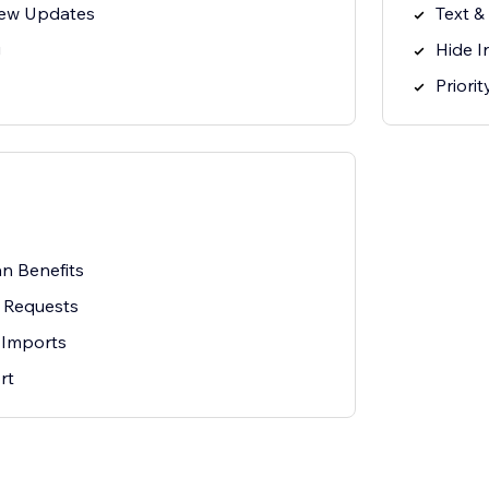
iew Updates
Text &
g
Hide I
Priori
an Benefits
 Requests
 Imports
rt