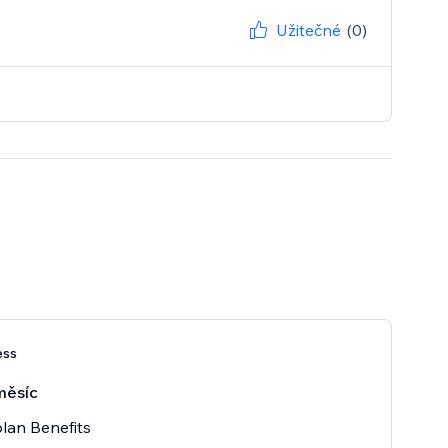
Užitečné
(0)
ess
měsíc
lan Benefits