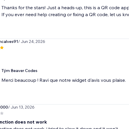
Thanks for the stars! Just a heads-up, this is a QR code a
If you ever need help creating or fixing a QR code, let us kn
ncalves91
/ Jun 24, 2026
Tým Beaver Codes
Merci beaucoup ! Ravi que notre widget d'avis vous plaise.
2000
/ Jun 13, 2026
nction does not work
ction does not work, i tried to slow it down and it won't