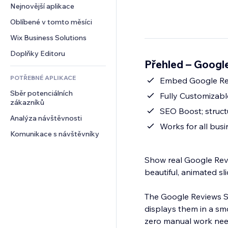
Konverze
Skladování
Nejnovější aplikace
PDF
Efekty pro obrázky
Chat
Dropshipping
Sdílení souborů
Oblíbené v tomto měsíci
Tlačítka a nabídky
Komentáře
Plány a předplatné
Novinky
Bannery a odznaky
Wix Business Solutions
Telefon
Crowdfunding
Služby obsahu
Kalkulačky
Komunita
Doplňky Editoru
Jídlo a nápoje
Přehled – Googl
Efekty textu
Vyhledávání
Reference a recenze
POTŘEBNÉ APLIKACE
Počasí
Embed Google Revi
CRM
Sběr potenciálních 
Tabulky a grafy
Fully Customizable
zákazníků
SEO Boost; struc
Analýza návštěvnosti
Works for all busi
Komunikace s návštěvníky
Show real Google Revi
beautiful, animated sli
The Google Reviews Sl
displays them in a sm
zero manual work neede