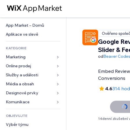
App Market – Domů
Ověřeno společ
Aplikace ve slevě
Google Re
KATEGORIE
Slider & Fe
od
Beaver Code
Marketing
Online prodej
Reklamy
Embed Reviews.
Mobilní zařízení
Služby a události
Aplikace pro obchody
Conversions
Analytika
Doprava a doručení
Média a obsah
Ubytování
4.6
314 hod
Sociální sítě
Tlačítka pro prodej
Události
Designové prvky
Galerie
SEO
Online kurzy
Restaurace
Hudba
Mapy a navigace
Komunikace 
Míra zapojení
Tisk na vyžádání
Nemovitosti
Podcasty
Soukromí a bezpečnost
Formuláře
Výpisy webu
Účetnictví
OBJEVUJTE
Rezervace
Fotografie
Hodiny
Blog
14denní zkušební 
E‑mail
Kupóny a věrnostní programy
Výběr týmu
Video
Šablony stránek
Ankety