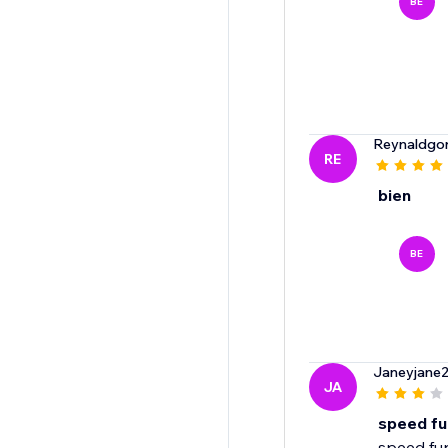
BE
Reynaldgo
RE
bien
BE
Janeyjane
JA
speed fu
speed fun