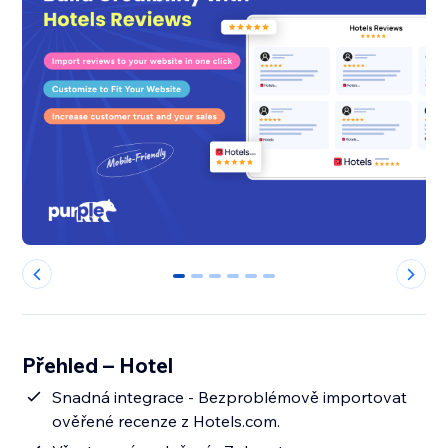
0
1
2
3
4
5
Přehled – Hotel
Snadná integrace - Bezproblémově importovat
ověřené recenze z Hotels.com.