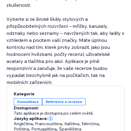
zkušenosti.
Vyberte si ze široké škály stylových a
přizpůsobitelných rozvržení – mřížky, karusely,
odznaky nebo seznamy – navržených tak, aby ladily s
vzhledem a pocitem vaší značky. Máte úplnou
kontrolu nad tím, které prvky zobrazit, jako jsou
hodnocení hvězkami, počty recenzí, uživatelské
avatary a tlačítka pro akci. Aplikace je plně
responzivní a zaručuje, že vaše recenze budou
vypadat bezchybně jak na počítačích, tak na
mobilních zařízeních.
Kategorie
Komunikace
Reference a recenze
Dostupnost:
Tato aplikace je dostupná po celém světě.
Jazyky aplikace:
Angličtina
,
Francouzština
,
Italština
,
Němčina
,
Polština
,
Portugaltšina
,
Španělština