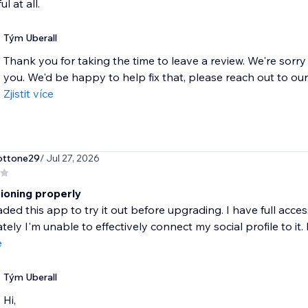
l at all.
Tým Uberall
Thank you for taking the time to leave a review. We're sorry
you. We'd be happy to help fix that, please reach out to our.
Zjistit více
ottone29
/ Jul 27, 2026
tioning properly
ded this app to try it out before upgrading. I have full acc
ely I'm unable to effectively connect my social profile to it. F
e
Tým Uberall
Hi,