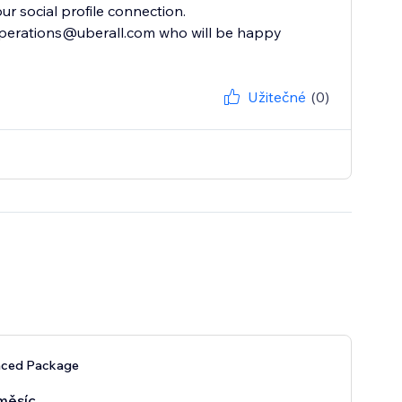
ur social profile connection.
 operations@uberall.com who will be happy
Užitečné
(0)
nced Package
měsíc