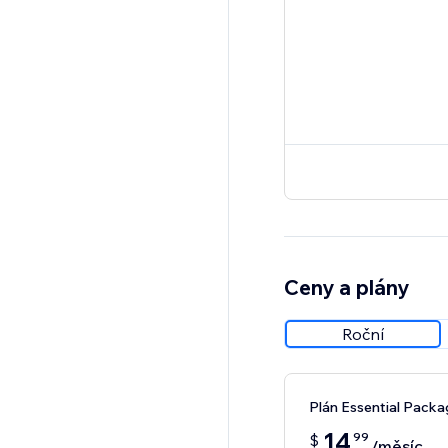
Ceny a plány
Roční
Plán Essential Packa
14
99
$
/měsíc