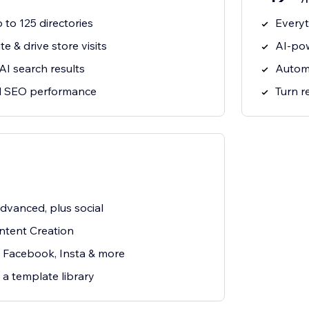
 to 125 directories
Everyt
e & drive store visits
AI-pow
 AI search results
Autom
al SEO performance
Turn r
dvanced, plus social
tent Creation
, Facebook, Insta & more
 a template library