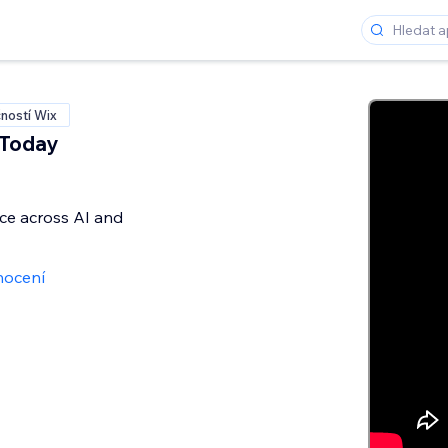
ností Wix
 Today
ice across AI and
nocení