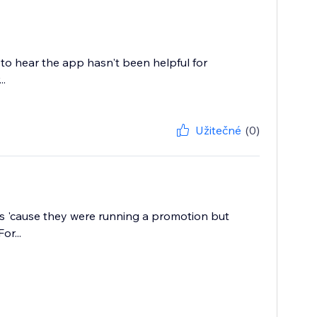
 to hear the app hasn't been helpful for
..
Užitečné
(0)
ess 'cause they were running a promotion but
or...