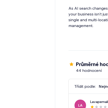
As AI search changes
your business isn't j
single and multi-locat
management.
Průměrné hod
44 hodnocení
Třídit podle:
Nejn
Lavapemal
LA