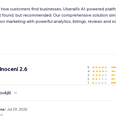
 how customers find businesses, Uberall’s AI-powered platf
ust found, but recommended. Our comprehensive solution simp
ion marketing with powerful analytics, listings, reviews and s
5
nocení 2.6
4
3
2
1
ovější
ine
/ Jul 29, 2026