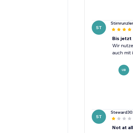
Stirnrunzle
ST
Bis jetzt
Wir nutze
auch mit 
UB
Steward30
ST
Not at all