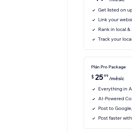
Get listed on up
Link your websit
Rank in local &
Track your loc
Plán Pro Package
25
99
$
/měsíc
Everything in A
AI-Powered Con
Post to Google
Post faster with