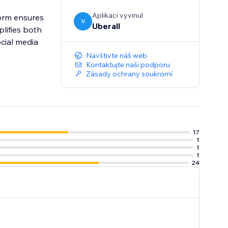
Aplikaci vyvinul
orm ensures
U
Uberall
lifies both
ocial media
Navštivte náš web
Kontaktujte naši podporu
Zásady ochrany soukromí
17
1
1
1
24