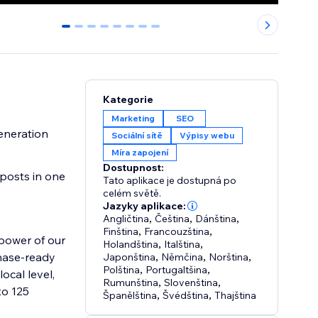
0
1
2
3
4
5
6
7
Kategorie
Marketing
SEO
generation
Sociální sítě
Výpisy webu
Míra zapojení
Dostupnost:
posts in one
Tato aplikace je dostupná po
celém světě.
Jazyky aplikace:
Angličtina
,
Čeština
,
Dánština
,
Finština
,
Francouzština
,
 power of our
Holandština
,
Italština
,
chase-ready
Japonština
,
Němčina
,
Norština
,
Polština
,
Portugaltšina
,
ocal level,
Rumunština
,
Slovenština
,
to 125
Španělština
,
Švédština
,
Thajština