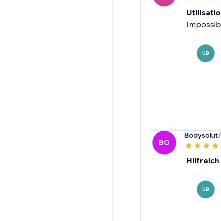
Utilisatio
Impossibl
UB
Bodysolut
BO
Hilfreich
UB