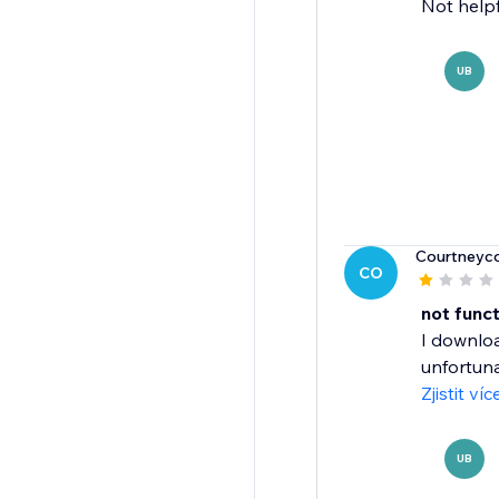
Not helpfu
UB
Courtneyc
CO
not func
I downloa
unfortunat
Zjistit víc
UB