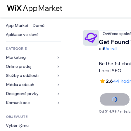
App Market – Domů
Ověřeno společ
Aplikace ve slevě
Get Found
od
Uberall
KATEGORIE
Marketing
Be the 1st cho
Online prodej
Reklamy
Local SEO
Mobilní zařízení
Služby a události
Aplikace pro obchody
2.6
44 hod
Analytika
Doprava a doručení
Média a obsah
Ubytování
Sociální sítě
Tlačítka pro prodej
Události
Designové prvky
Galerie
SEO
Online kurzy
Restaurace
Hudba
Mapy a navigace
Komunikace 
Míra zapojení
Tisk na vyžádání
Nemovitosti
Podcasty
Soukromí a bezpečnost
Formuláře
Od $14.99 / měsíc
Výpisy webu
Účetnictví
OBJEVUJTE
Rezervace
Fotografie
Hodiny
Blog
E‑mail
Kupóny a věrnostní programy
Výběr týmu
Video
Šablony stránek
Ankety