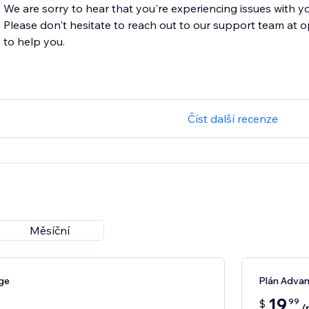
We are sorry to hear that you're experiencing issues with yo
Please don't hesitate to reach out to our support team at
to help you.
Číst další recenze
Měsíční
ge
Plán Adva
19
99
$
/