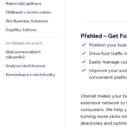
Konverze
Skladování
Nejnovější aplikace
PDF
Efekty pro obrázky
Chat
Dropshipping
Sdílení souborů
Oblíbené v tomto měsíci
Tlačítka a nabídky
Komentáře
Plány a předplatné
Novinky
Bannery a odznaky
Wix Business Solutions
Telefon
Crowdfunding
Služby obsahu
Kalkulačky
Komunita
Doplňky Editoru
Jídlo a nápoje
Přehled – Get F
Efekty textu
Vyhledávání
Reference a recenze
POTŘEBNÉ APLIKACE
Počasí
Position your bus
CRM
Sběr potenciálních 
Tabulky a grafy
Drive foot traffic
zákazníků
Easily manage cus
Analýza návštěvnosti
Improve your soci
Komunikace s návštěvníky
convenient platf
Uberall makes your bus
extensive network to 
consumers. We help yo
turning more clicks i
directories and optimi