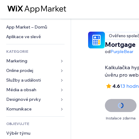
App Market – Domů
Ověřeno společ
Aplikace ve slevě
Mortgage
od
PurpleBear
KATEGORIE
Marketing
Kalkulačka hy
Online prodej
Reklamy
úvěru pro web
Mobilní zařízení
Služby a události
Aplikace pro obchody
4.6
13 hodn
Analytika
Doprava a doručení
Média a obsah
Ubytování
Sociální sítě
Tlačítka pro prodej
Události
Designové prvky
Galerie
SEO
Online kurzy
Restaurace
Hudba
Mapy a navigace
Komunikace 
Míra zapojení
Tisk na vyžádání
Nemovitosti
Podcasty
Soukromí a bezpečnost
Formuláře
Instalace zdarma
Výpisy webu
Účetnictví
OBJEVUJTE
Rezervace
Fotografie
Hodiny
Blog
E‑mail
Kupóny a věrnostní programy
Výběr týmu
Video
Šablony stránek
Ankety