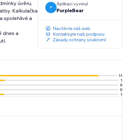
odmínky úvěru,
Aplikaci vyvinul
P
PurpleBear
latby. Kalkulačka
a spolehlivé a
Navštivte náš web
ě dnes a
Kontaktujte naši podporu
Zásady ochrany soukromí
tí.
11
1
0
0
1