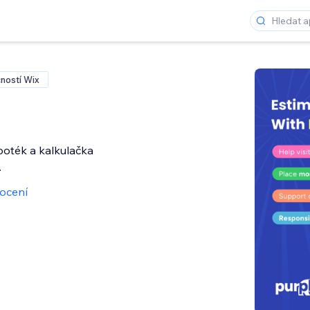
ností Wix
poték a kalkulačka
.
ocení