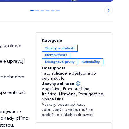
0
1
2
3
4
5
Kategorie
y, úrokové
Služby a události
Nemovitosti
elé upravují
Designové prvky
Kalkulačky
Dostupnost:
Tato aplikace je dostupná po
ím obchodem
celém světě.
Jazyky aplikace:
Angličtina
,
Francouzština
,
sparentnost.
Italština
,
Němčina
,
Portugaltšina
,
Španělština
Veškerý obsah aplikace
zobrazený na webu můžete
ní jeden z
přeložit do jakéhokoli jazyka.
 odhady přímo
stotou.