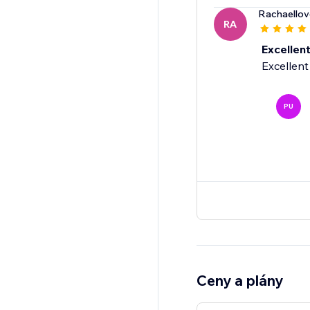
Rachaellov
RA
Excellen
Excellen
PU
Ceny a plány