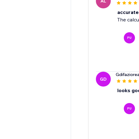
AL
accurate
The calcu
PU
Gdifaziorea
GD
looks go
PU