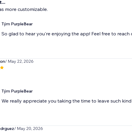
...
as more customizable.
Tým PurpleBear
So glad to hear you're enjoying the app! Feel free to reach
son
/ May 22, 2026
Tým PurpleBear
We really appreciate you taking the time to leave such ki
odrguez
/ May 20, 2026