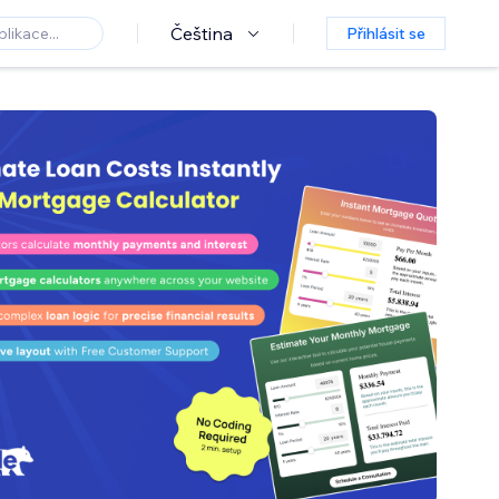
Čeština
Přihlásit se