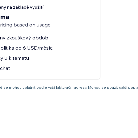
ny na základě využití
rma
pricing based on usage
tný zkouškový období
olitika od 6 USD/měsíc.
tylu k tématu
 chat
 se mohou uplatnit podle vaší fakturační adresy. Mohou se použít další popla