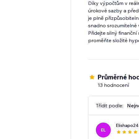
Díky výpočtům v reáln
úrokové sazby a předpl
je plně přizpůsobitel
snadno srozumitelné v
Přidejte silný finančn
proměňte složité hypo
Průměrné hod
13 hodnocení
Třídit podle:
Nejn
Elishapo24
EL