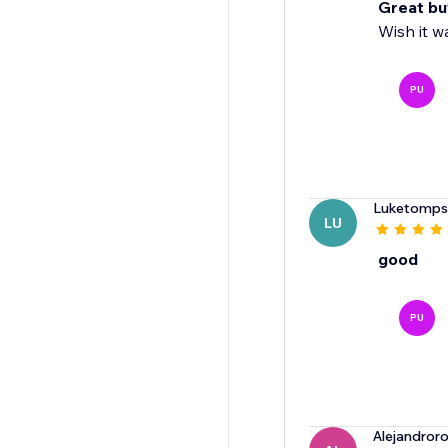
Great but
Wish it w
PU
Luketomp
LU
good
PU
Alejandror