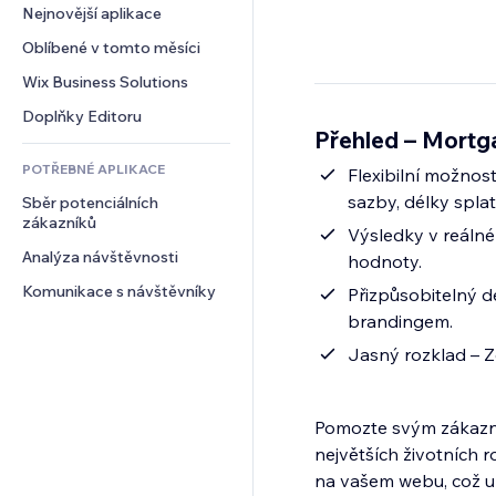
Konverze
Skladování
Nejnovější aplikace
PDF
Efekty pro obrázky
Chat
Dropshipping
Sdílení souborů
Oblíbené v tomto měsíci
Tlačítka a nabídky
Komentáře
Plány a předplatné
Novinky
Bannery a odznaky
Wix Business Solutions
Telefon
Crowdfunding
Služby obsahu
Kalkulačky
Komunita
Doplňky Editoru
Jídlo a nápoje
Přehled – Mortg
Efekty textu
Vyhledávání
Reference a recenze
POTŘEBNÉ APLIKACE
Počasí
Flexibilní možnos
CRM
sazby, délky splat
Sběr potenciálních 
Tabulky a grafy
zákazníků
Výsledky v reálné
Analýza návštěvnosti
hodnoty.
Komunikace s návštěvníky
Přizpůsobitelný d
brandingem.
Jasný rozklad – Z
Pomozte svým zákazní
největších životních 
na vašem webu, což u