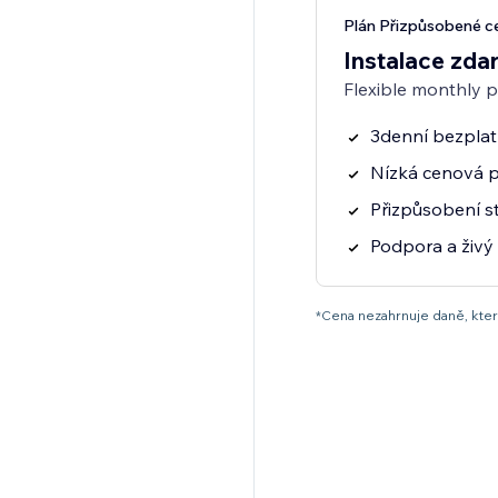
Plán Přizpůsobené ce
Instalace zda
Flexible monthly 
3denní bezpla
Nízká cenová p
Přizpůsobení s
Podpora a živý
*Cena nezahrnuje daně, které