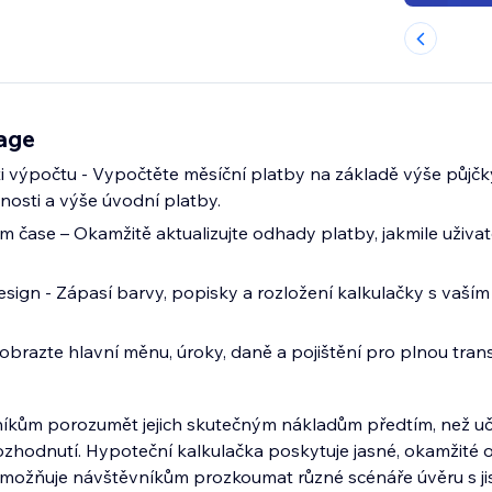
age
ti výpočtu - Vypočtěte měsíční platby na základě výše půjčk
nosti a výše úvodní platby.
m čase – Okamžitě aktualizujte odhady platby, jakmile uživat
esign - Zápasí barvy, popisky a rozložení kalkulačky s vaš
obrazte hlavní měnu, úroky, daně a pojištění pro plnou tran
kům porozumět jejich skutečným nákladům předtím, než uči
rozhodnutí. Hypoteční kalkulačka poskytuje jasné, okamžité
možňuje návštěvníkům prozkoumat různé scénáře úvěru s ji