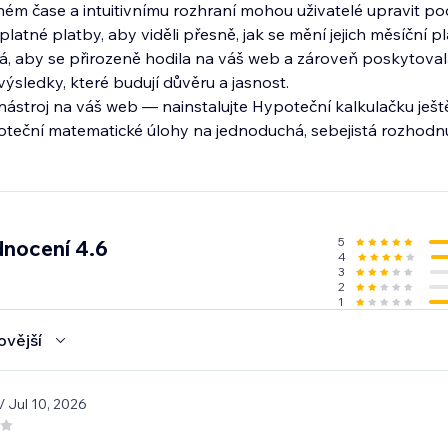
ém čase a intuitivnímu rozhraní mohou uživatelé upravit p
atné platby, aby viděli přesně, jak se mění jejich měsíční p
ná, aby se přirozeně hodila na váš web a zároveň poskytoval
ýsledky, které budují důvěru a jasnost.
í nástroj na váš web — nainstalujte Hypoteční kalkulačku ješt
teční matematické úlohy na jednoduchá, sebejistá rozhodnu
5
nocení 4.6
4
3
2
1
ovější
/ Jul 10, 2026