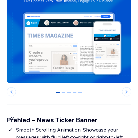
0
1
2
3
4
Přehled – News Ticker Banner
Smooth Scrolling Animation: Showcase your
messages with fluid left-to-right or right-to-left