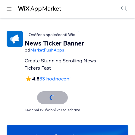
Ověřeno společností Wix
News Ticker Banner
od
MarketPushApps
Create Stunning Scrolling News
Tickers Fast
4.8
33 hodnocení
14denní zkušební verze zdarma