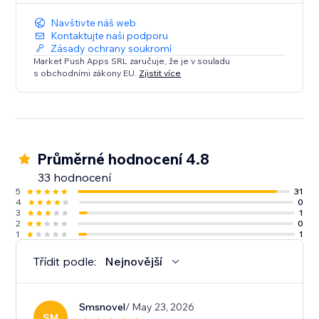
Navštivte náš web
Kontaktujte naši podporu
Zásady ochrany soukromí
Market Push Apps SRL zaručuje, že je v souladu
s obchodními zákony EU.
Zjistit více
Průměrné hodnocení 4.8
33 hodnocení
5
31
4
0
3
1
2
0
1
1
Třídit podle:
Nejnovější
Smsnovel
/ May 23, 2026
SM