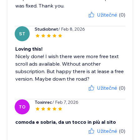
was fixed. Thank you.
Užitečné
(0)
Studiobnet
/ Feb 8, 2026
ST
Loving this!
Nicely done! I wish there were more free text
scroll ads available. Without another
subscription. But happy there is at lease a free
version. Maybe down the road?
Užitečné
(0)
Toxinrec
/ Feb 7, 2026
TO
comoda e sobria, da un tocco in più al sito
Užitečné
(0)