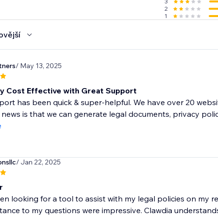
3
2
1
ovější
tners
/ May 13, 2025
y Cost Effective with Great Support
ort has been quick & super-helpful. We have over 20 websi
 news is that we can generate legal documents, privacy polici
e
nsllc
/ Jan 22, 2025
r
en looking for a tool to assist with my legal policies on my
tance to my questions were impressive. Clawdia understands 