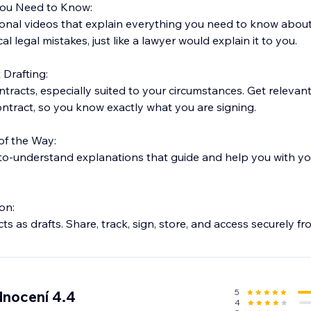
you Need to Know:
onal videos that explain everything you need to know about 
al legal mistakes, just like a lawyer would explain it to you.
 Drafting:
tracts, especially suited to your circumstances. Get relevan
ontract, so you know exactly what you are signing.
of the Way:
y-to-understand explanations that guide and help you with yo
on:
s as drafts. Share, track, sign, store, and access securely fr
5
nocení 4.4
4