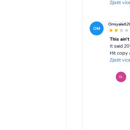
Zjistit víc
Omiyale62
OM
This ain't
It said 2
Hit copy 
Zjistit víc
CL