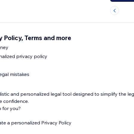
y Policy, Terms and more
oney
alized privacy policy
egal mistakes
listic and personalized legal tool designed to simplify the le
e confidence.
 for you?
te a personalized Privacy Policy