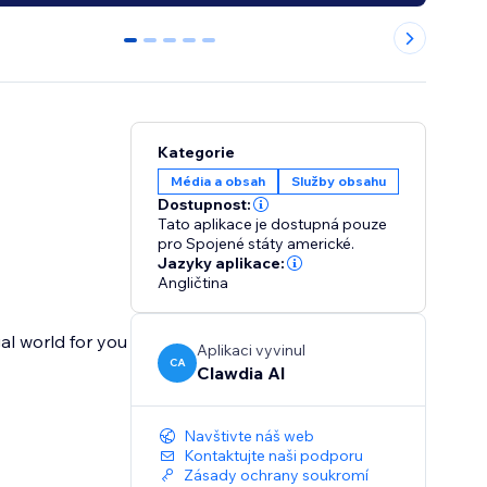
0
1
2
3
4
Kategorie
Média a obsah
Služby obsahu
Dostupnost:
Tato aplikace je dostupná pouze
pro Spojené státy americké.
Jazyky aplikace:
Angličtina
gal world for you
Aplikaci vyvinul
CA
Clawdia AI
Navštivte náš web
Kontaktujte naši podporu
Zásady ochrany soukromí