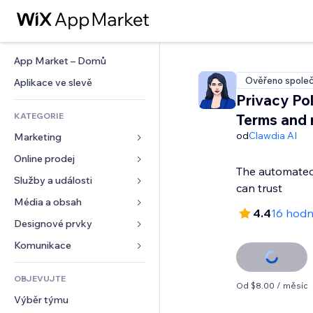
App Market – Domů
Ověřeno společ
Aplikace ve slevě
Privacy Pol
KATEGORIE
Terms and
od
Clawdia AI
Marketing
Online prodej
Reklamy
The automated 
Mobilní zařízení
Služby a události
Aplikace pro obchody
can trust
Analytika
Doprava a doručení
Média a obsah
Ubytování
4.4
16 hodn
Sociální sítě
Tlačítka pro prodej
Události
Designové prvky
Galerie
SEO
Online kurzy
Restaurace
Hudba
Mapy a navigace
Komunikace 
Míra zapojení
Tisk na vyžádání
Nemovitosti
Podcasty
Soukromí a bezpečnost
Formuláře
Výpisy webu
Účetnictví
OBJEVUJTE
Rezervace
Fotografie
Hodiny
Blog
Od $8.00 / měsíc
E‑mail
Kupóny a věrnostní programy
Výběr týmu
Video
Šablony stránek
Ankety