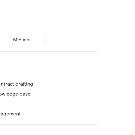
Měsíční
ntract drafting
owledge base
nagement