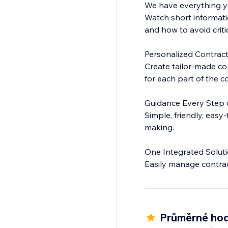
We have everything 
Watch short informati
and how to avoid critic
Personalized Contract
Create tailor-made con
for each part of the c
Guidance Every Step 
Simple, friendly, eas
making.
One Integrated Soluti
Easily manage contract
Průměrné hod