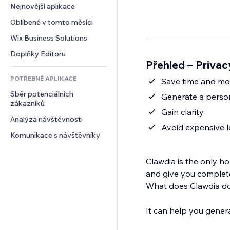
Konverze
Skladování
Nejnovější aplikace
PDF
Efekty pro obrázky
Chat
Dropshipping
Sdílení souborů
Oblíbené v tomto měsíci
Tlačítka a nabídky
Komentáře
Plány a předplatné
Novinky
Bannery a odznaky
Wix Business Solutions
Telefon
Crowdfunding
Služby obsahu
Kalkulačky
Komunita
Doplňky Editoru
Jídlo a nápoje
Přehled – Privac
Efekty textu
Vyhledávání
Reference a recenze
POTŘEBNÉ APLIKACE
Počasí
Save time and m
CRM
Sběr potenciálních 
Tabulky a grafy
Generate a person
zákazníků
Gain clarity
Analýza návštěvnosti
Avoid expensive l
Komunikace s návštěvníky
Clawdia is the only ho
and give you complet
What does Clawdia do
It can help you genera