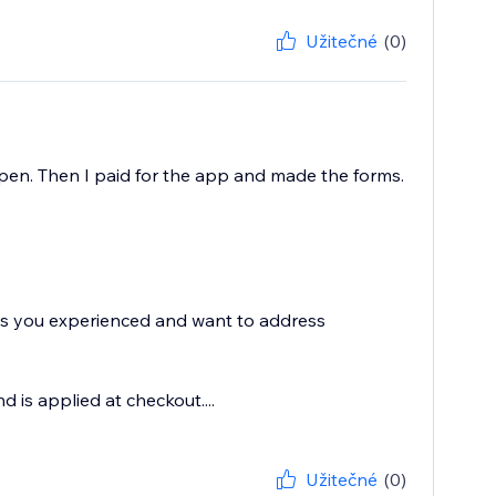
Užitečné
(0)
t open. Then I paid for the app and made the forms.
ues you experienced and want to address
 is applied at checkout....
Užitečné
(0)