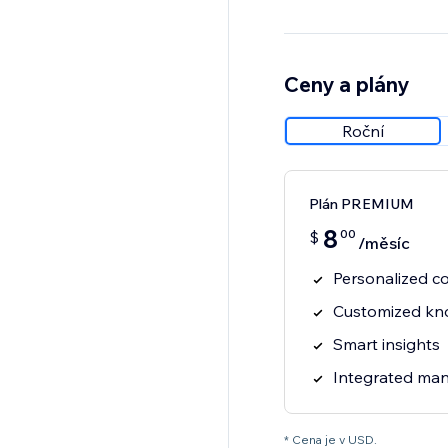
Ceny a plány
Roční
Plán PREMIUM
8
00
$
/měsíc
Personalized co
Customized kn
Smart insights
Integrated ma
* Cena je v USD.