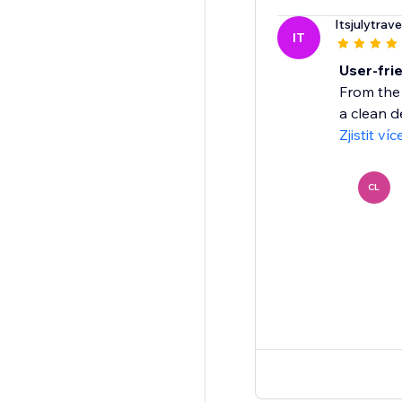
Itsjulytrave
IT
User-frie
From the 
a clean d
Zjistit víc
CL