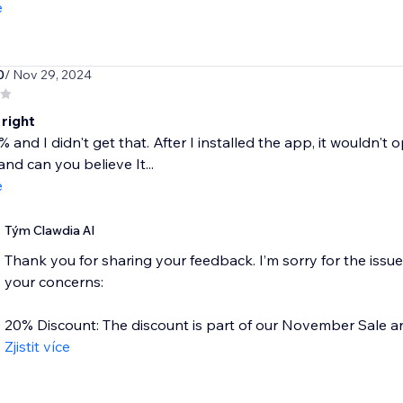
e
0
/ Nov 29, 2024
 right
0% and I didn't get that. After I installed the app, it wouldn'
and can you believe It...
e
Tým Clawdia AI
Thank you for sharing your feedback. I’m sorry for the iss
your concerns:
20% Discount: The discount is part of our November Sale and
Zjistit více