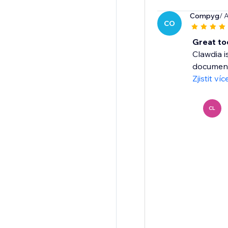
Compyg
/ 
CO
Great too
Clawdia i
documents
Zjistit víc
CL