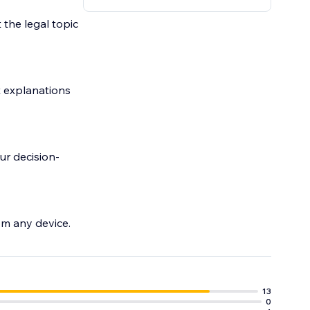
the legal topic
t explanations
ur decision-
om any device.
13
0