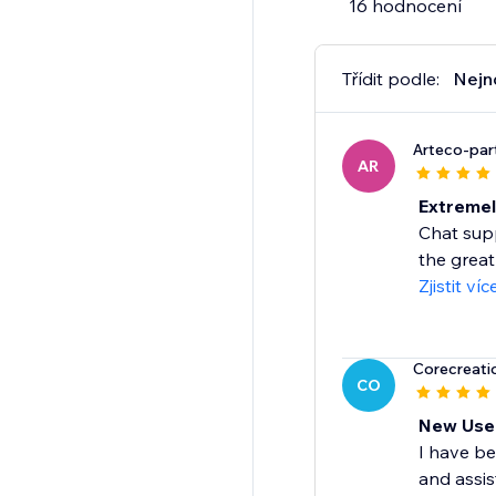
16 hodnocení
Třídit podle:
Nejn
Arteco-par
AR
Extremel
Chat supp
the great
Zjistit víc
Corecreatio
CO
New Use
I have be
and assis