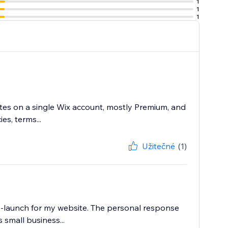
1
1
1
tes on a single Wix account, mostly Premium, and
es, terms...
Užitečné
(1)
 re-launch for my website. The personal response
small business...