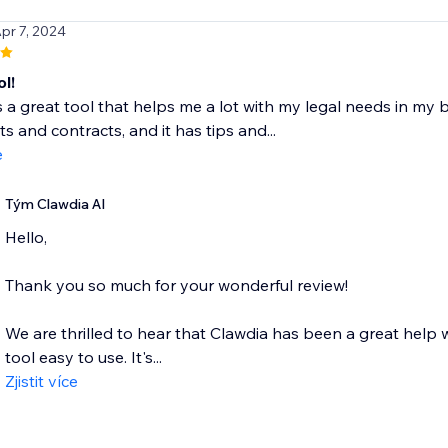
Apr 7, 2024
l!
s a great tool that helps me a lot with my legal needs in my b
 and contracts, and it has tips and...
e
Tým Clawdia AI
Hello,
Thank you so much for your wonderful review!
We are thrilled to hear that Clawdia has been a great help 
tool easy to use. It's...
Zjistit více