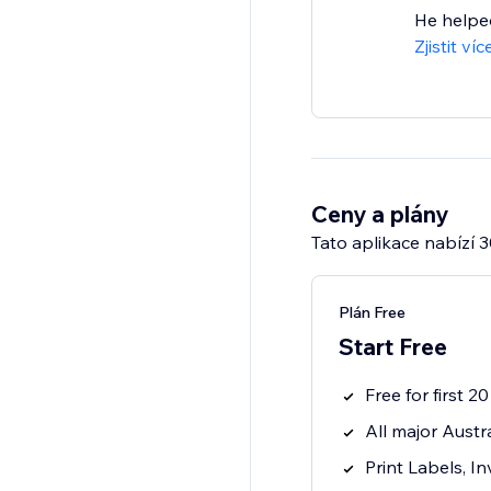
He helped
Zjistit víc
Ceny a plány
Tato aplikace nabízí 
Plán Free
Start Free
Free for first 
All major Austra
Print Labels, In