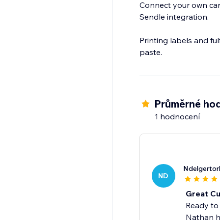
Connect your own carr
Sendle integration.
Printing labels and fu
paste.
Průměrné hod
1 hodnocení
Ndelgertor
ND
Great Cu
Ready to 
Nathan he