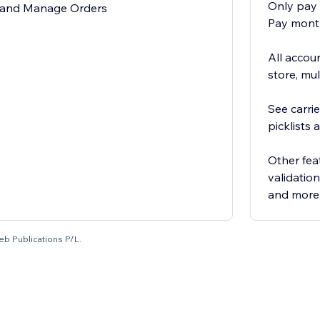
Only pay 
fil and Manage Orders
Pay month
All accoun
store, mult
See carrie
picklists a
Other fea
validatio
and more
eb Publications P/L.