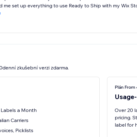
 me set up everything to use Ready to Ship with my Wix Stor
e
30denní zkušební verzi zdarma.
Plán From 
Usage-
20 Labels a Month
Over 20 l
pricing. S
lian Carriers
label for
voices, Picklists