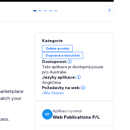
0
1
2
3
4
Kategorie
Online prodej
Doprava a doručení
Dostupnost:
Tato aplikace je dostupná pouze
pro Austrálie.
Jazyky aplikace:
Angličtina
Požadavky na web:
marketplace
-
Wix Stores
batch your
Aplikaci vyvinul
WP
Web Publications P/L
cess.