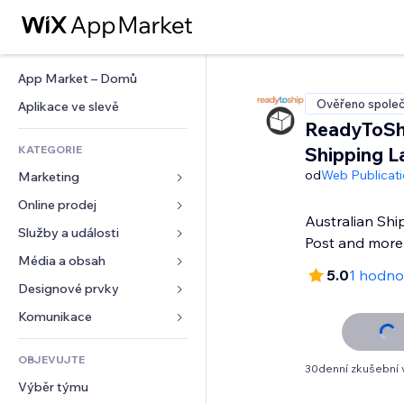
App Market – Domů
Ověřeno společ
Aplikace ve slevě
ReadyToSh
KATEGORIE
Shipping L
od
Web Publicati
Marketing
Online prodej
Reklamy
Australian Shi
Mobilní zařízení
Služby a události
Aplikace pro obchody
Post and more
Analytika
Doprava a doručení
Média a obsah
Ubytování
5.0
1 hodno
Sociální sítě
Tlačítka pro prodej
Události
Designové prvky
Galerie
SEO
Online kurzy
Restaurace
Hudba
Mapy a navigace
Komunikace 
Míra zapojení
Tisk na vyžádání
Nemovitosti
Podcasty
Soukromí a bezpečnost
Formuláře
Výpisy webu
Účetnictví
OBJEVUJTE
Rezervace
Fotografie
Hodiny
Blog
30denní zkušební 
E‑mail
Kupóny a věrnostní programy
Výběr týmu
Video
Šablony stránek
Ankety