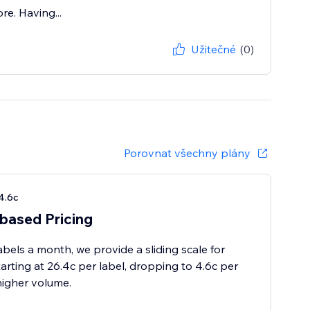
e. Having...
Užitečné
(0)
Porovnat všechny plány
4.6c
based Pricing
abels a month, we provide a sliding scale for
tarting at 26.4c per label, dropping to 4.6c per
 higher volume.