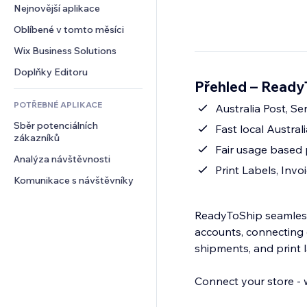
Konverze
Skladování
Nejnovější aplikace
PDF
Efekty pro obrázky
Chat
Dropshipping
Sdílení souborů
Oblíbené v tomto měsíci
Tlačítka a nabídky
Komentáře
Plány a předplatné
Novinky
Bannery a odznaky
Wix Business Solutions
Telefon
Crowdfunding
Služby obsahu
Kalkulačky
Komunita
Doplňky Editoru
Jídlo a nápoje
Přehled – Ready
Efekty textu
Vyhledávání
Reference a recenze
POTŘEBNÉ APLIKACE
Počasí
Australia Post, S
CRM
Sběr potenciálních 
Tabulky a grafy
Fast local Austral
zákazníků
Fair usage based p
Analýza návštěvnosti
Print Labels, Invo
Komunikace s návštěvníky
ReadyToShip seamless
accounts, connecting d
shipments, and print l
Connect your store - w