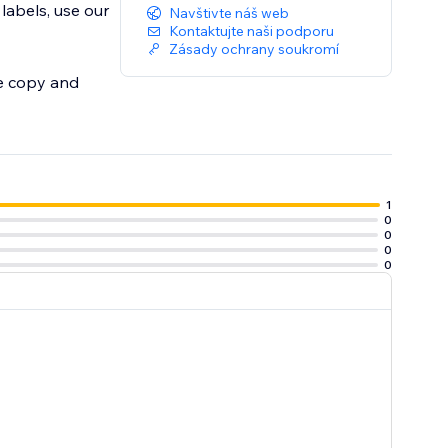
labels, use our
Navštivte náš web
Kontaktujte naši podporu
Zásady ochrany soukromí
re copy and
1
0
0
0
0