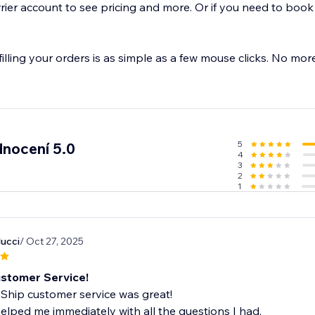
ier account to see pricing and more. Or if you need to book 
lfilling your orders is as simple as a few mouse clicks. No mo
5
nocení 5.0
4
3
2
1
lucci
/ Oct 27, 2025
stomer Service!
Ship customer service was great!
lped me immediately with all the questions I had.