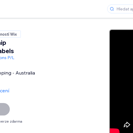
ností Wix
ip
abels
ons P/L
pping - Australia
cení
verze zdarma