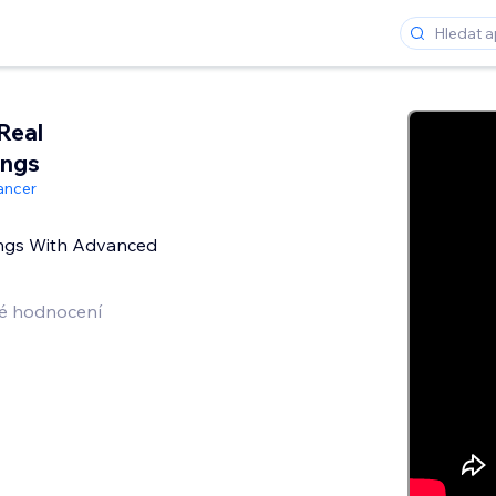
Real
ings
ancer
tings With Advanced
é hodnocení