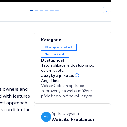
0
1
2
3
4
5
Kategorie
Služby a události
Nemovitosti
Dostupnost:
Tato aplikace je dostupná po
celém světě.
Jazyky aplikace:
Angličtina
Veškerý obsah aplikace
ess owners and
zobrazený na webu můžete
d with features
přeložit do jakéhokoli jazyka.
First approach
 can filter the
Aplikaci vyvinul
WF
Website Freelancer