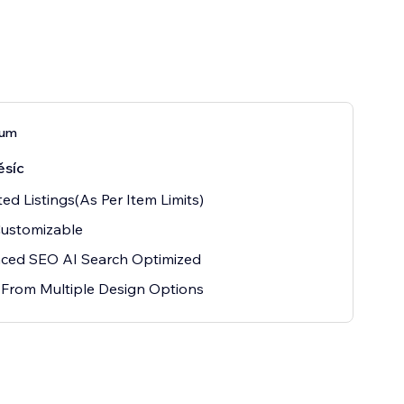
ium
ěsíc
ted Listings(As Per Item Limits)
Customizable
ced SEO AI Search Optimized
 From Multiple Design Options