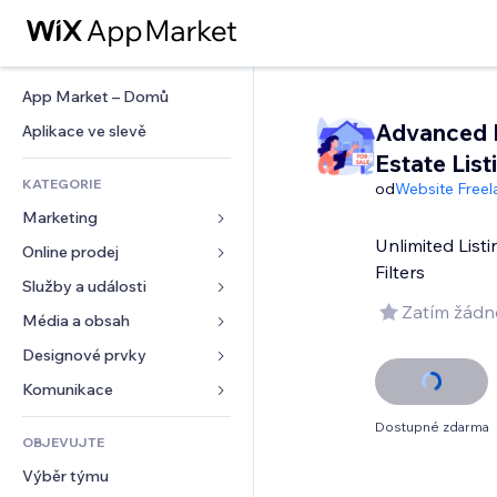
App Market – Domů
Advanced 
Aplikace ve slevě
Estate List
KATEGORIE
od
Website Freel
Marketing
Unlimited Lis
Online prodej
Reklamy
Filters
Mobilní zařízení
Služby a události
Aplikace pro obchody
Zatím žádn
Analytika
Doprava a doručení
Média a obsah
Ubytování
Sociální sítě
Tlačítka pro prodej
Události
Designové prvky
Galerie
SEO
Online kurzy
Restaurace
Hudba
Mapy a navigace
Komunikace 
Míra zapojení
Tisk na vyžádání
Nemovitosti
Podcasty
Soukromí a bezpečnost
Formuláře
Dostupné zdarma
Výpisy webu
Účetnictví
OBJEVUJTE
Rezervace
Fotografie
Hodiny
Blog
E‑mail
Kupóny a věrnostní programy
Výběr týmu
Video
Šablony stránek
Ankety