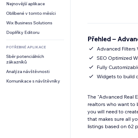
Konverze
Skladování
Nejnovější aplikace
PDF
Efekty pro obrázky
Chat
Dropshipping
Sdílení souborů
Oblíbené v tomto měsíci
Tlačítka a nabídky
Komentáře
Plány a předplatné
Novinky
Bannery a odznaky
Wix Business Solutions
Telefon
Crowdfunding
Služby obsahu
Kalkulačky
Komunita
Doplňky Editoru
Jídlo a nápoje
Přehled – Advanc
Efekty textu
Vyhledávání
Reference a recenze
POTŘEBNÉ APLIKACE
Počasí
Advanced Filters 
CRM
Sběr potenciálních 
Tabulky a grafy
SEO Optimized Wi
zákazníků
Fully Customizabl
Analýza návštěvnosti
Widgets to build 
Komunikace s návštěvníky
The "Advanced Real Est
realtors who want to b
you will need to creat
that makes sure all yo
listings based on 62 p