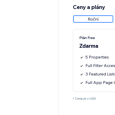
Ceny a plány
Roční
Plán Free
Zdarma
5 Properties
Full Filter Acce
3 Featured List
Full App Page 
* Cena je v USD.