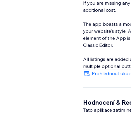
If you are missing an
additional cost.
The app boasts a modu
your website's style.
element of the App is
Classic Editor.
All listings are added
multiple optional butt
Prohlédnout uká
Hodnocení & Re
Tato aplikace zatím n