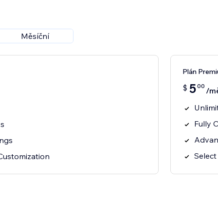
Měsíční
Plán Prem
5
00
$
/m
Unlimi
Fully 
ss
Advan
ings
Select
Customization