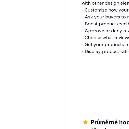
with other design ele
- Customize how your
- Ask your buyers to 
- Boost product credib
- Approve or deny rev
- Choose what reviews
- Get your products t
- Display product rat
Průměrné hod