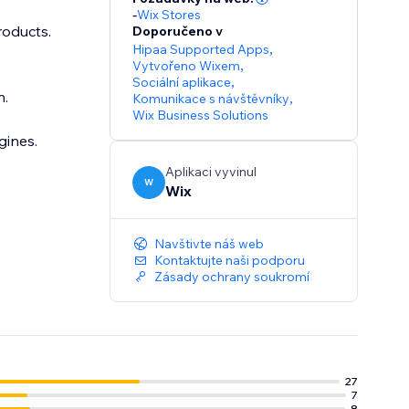
-
Wix Stores
roducts.
Doporučeno v
Hipaa Supported Apps
,
Vytvořeno Wixem
,
Sociální aplikace
,
n.
Komunikace s návštěvníky
,
Wix Business Solutions
gines.
Aplikaci vyvinul
W
Wix
Navštivte náš web
Kontaktujte naši podporu
Zásady ochrany soukromí
27
7
8