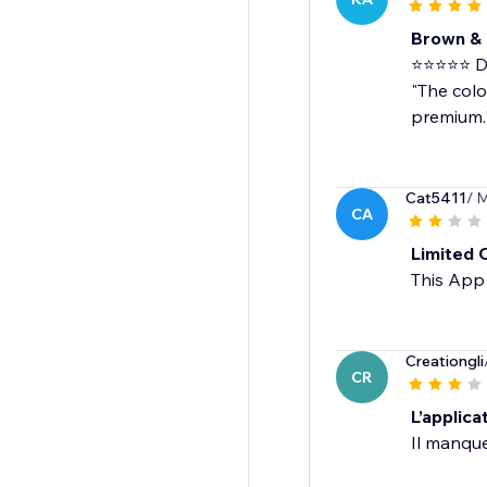
Brown & 
⭐⭐⭐⭐⭐ Da
"The colo
premium.
Cat5411
/ 
CA
Limited C
This App 
Creationgli
CR
L’applica
Il manque