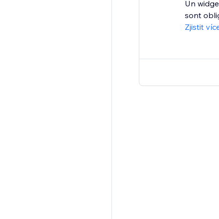
Un widget
sont oblig
Zjistit víc