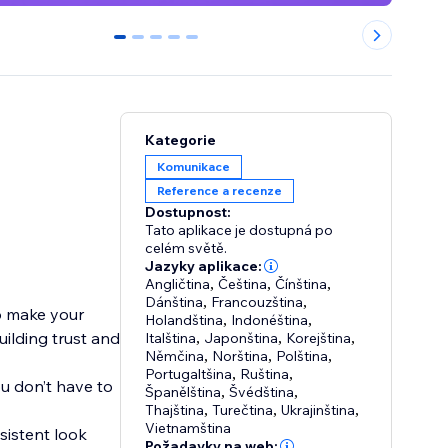
0
1
2
3
4
Kategorie
Komunikace
Reference a recenze
Dostupnost:
Tato aplikace je dostupná po
celém světě.
Jazyky aplikace:
Angličtina
,
Čeština
,
Čínština
,
Dánština
,
Francouzština
,
to make your
Holandština
,
Indonéština
,
ilding trust and
Italština
,
Japonština
,
Korejština
,
Němčina
,
Norština
,
Polština
,
Portugaltšina
,
Ruština
,
you don’t have to
Španělština
,
Švédština
,
Thajština
,
Turečtina
,
Ukrajinština
,
Vietnamština
sistent look
Požadavky na web: