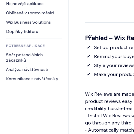
Konverze
Skladování
Nejnovější aplikace
PDF
Efekty pro obrázky
Chat
Dropshipping
Sdílení souborů
Oblíbené v tomto měsíci
Tlačítka a nabídky
Komentáře
Plány a předplatné
Novinky
Bannery a odznaky
Wix Business Solutions
Telefon
Crowdfunding
Služby obsahu
Kalkulačky
Komunita
Doplňky Editoru
Jídlo a nápoje
Přehled – Wix R
Efekty textu
Vyhledávání
Reference a recenze
POTŘEBNÉ APLIKACE
Počasí
Set up product rev
CRM
Sběr potenciálních 
Tabulky a grafy
Remind your buyer
zákazníků
Style your reviews
Analýza návštěvnosti
Make your product
Komunikace s návštěvníky
Wix Reviews are made f
product reviews easy 
credibility hassle-free:
- Install Wix Reviews w
go through any third-p
- Automatically match 