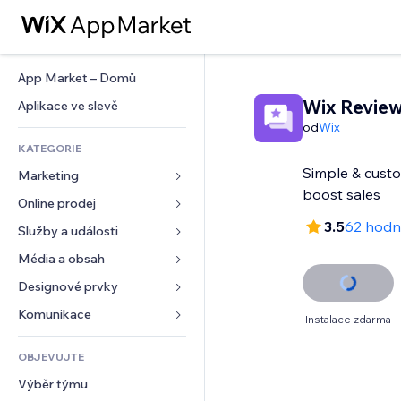
App Market – Domů
Wix Revie
Aplikace ve slevě
od
Wix
KATEGORIE
Simple & custo
Marketing
Online prodej
Reklamy
3.5
62 hodn
Mobilní zařízení
Služby a události
Aplikace pro obchody
Analytika
Doprava a doručení
Média a obsah
Ubytování
Sociální sítě
Tlačítka pro prodej
Události
Designové prvky
Galerie
SEO
Online kurzy
Restaurace
Hudba
Mapy a navigace
Komunikace 
Instalace zdarma
Míra zapojení
Tisk na vyžádání
Nemovitosti
Podcasty
Soukromí a bezpečnost
Formuláře
Výpisy webu
Účetnictví
OBJEVUJTE
Rezervace
Fotografie
Hodiny
Blog
E‑mail
Kupóny a věrnostní programy
Výběr týmu
Video
Šablony stránek
Ankety