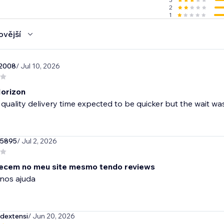
2
1
ovější
r2008
/ Jul 10, 2026
orizon
 quality delivery time expected to be quicker but the wait was
55895
/ Jul 2, 2026
ecem no meu site mesmo tendo reviews
nos ajuda
dextensi
/ Jun 20, 2026