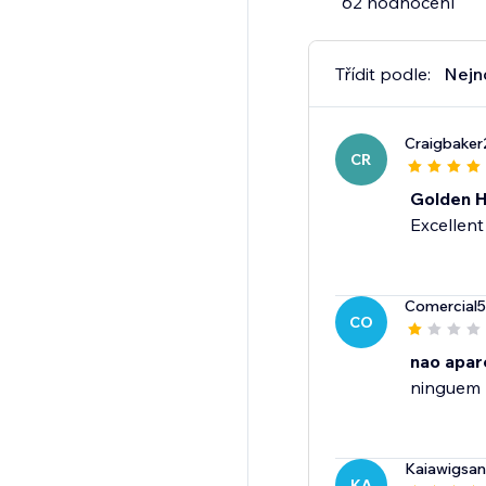
62 hodnocení
Třídit podle:
Nejn
Craigbake
CR
Golden H
Excellent
Comercial
CO
nao apar
ninguem 
Kaiawigsan
KA