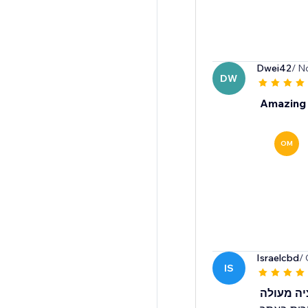
Dwei42
/ N
DW
Amazing 
OM
Israelcbd
/ 
IS
יה מעולה