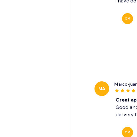
i have do
OM
Marco-jua
MA
Great ap
Good and 
delivery 
OM