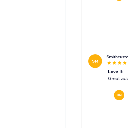
Smithcust
SM
Love It
Great add
OM