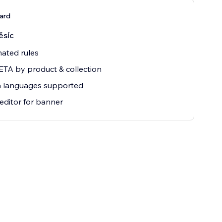
ard
ěsíc
mated rules
TA by product & collection
a languages supported
 editor for banner