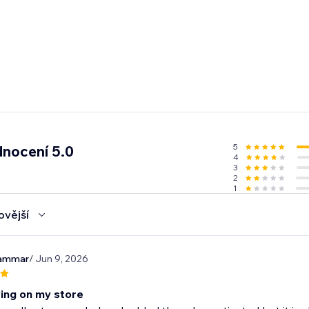
5
nocení 5.0
4
3
2
1
ovější
aammar
/ Jun 9, 2026
ing on my store