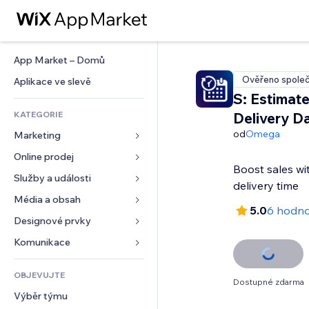
App Market – Domů
Ověřeno společ
Aplikace ve slevě
S: Estimat
KATEGORIE
Delivery D
od
Omega
Marketing
Online prodej
Reklamy
Boost sales w
Mobilní zařízení
Služby a události
Aplikace pro obchody
delivery time
Analytika
Doprava a doručení
Média a obsah
Ubytování
5.0
6 hodno
Sociální sítě
Tlačítka pro prodej
Události
Designové prvky
Galerie
SEO
Online kurzy
Restaurace
Hudba
Mapy a navigace
Komunikace 
Míra zapojení
Tisk na vyžádání
Nemovitosti
Podcasty
Soukromí a bezpečnost
Formuláře
Výpisy webu
Účetnictví
OBJEVUJTE
Rezervace
Fotografie
Hodiny
Blog
Dostupné zdarma
E‑mail
Kupóny a věrnostní programy
Výběr týmu
Video
Šablony stránek
Ankety