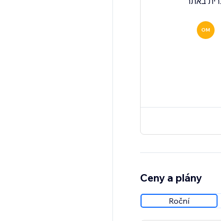
OM
Ceny a plány
Roční