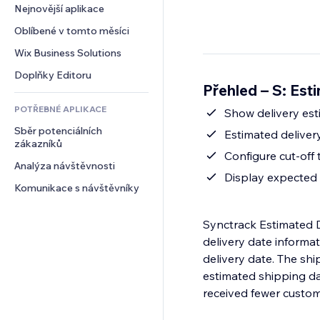
Konverze
Skladování
Nejnovější aplikace
PDF
Efekty pro obrázky
Chat
Dropshipping
Sdílení souborů
Oblíbené v tomto měsíci
Tlačítka a nabídky
Komentáře
Plány a předplatné
Novinky
Bannery a odznaky
Wix Business Solutions
Telefon
Crowdfunding
Služby obsahu
Kalkulačky
Komunita
Doplňky Editoru
Jídlo a nápoje
Přehled – S: Est
Efekty textu
Vyhledávání
Reference a recenze
POTŘEBNÉ APLIKACE
Počasí
Show delivery est
CRM
Sběr potenciálních 
Tabulky a grafy
Estimated delivery
zákazníků
Configure cut-off
Analýza návštěvnosti
Display expected o
Komunikace s návštěvníky
Synctrack Estimated 
delivery date informa
delivery date. The sh
estimated shipping da
received fewer custom