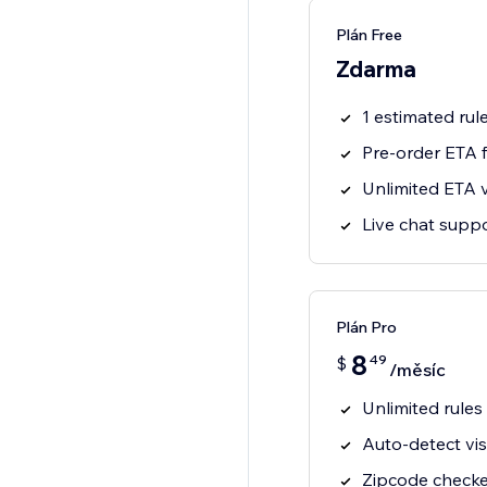
Plán Free
Zdarma
1 estimated rul
Pre-order ETA f
Unlimited ETA 
Live chat supp
Plán Pro
8
49
$
/měsíc
Unlimited rules
Auto-detect vis
Zipcode checke