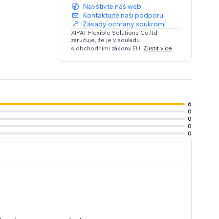
Navštivte náš web
Kontaktujte naši podporu
Zásady ochrany soukromí
XIPAT Flexible Solutions Co.ltd
zaručuje, že je v souladu
s obchodními zákony EU.
Zjistit více
6
0
0
0
0