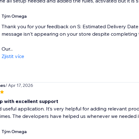
ne all setup needed and added the rules, activated but it i
Tým Omega
Thank you for your feedback on S: Estimated Delivery Date
message isn't appearing on your store despite completing t
Our...
Zjistit více
nes
/ Apr 17, 2026
p with excellent support
useful application. It’s very helpful for adding relevant p
times. The developers have helped us whenever we needed it 
Tým Omega