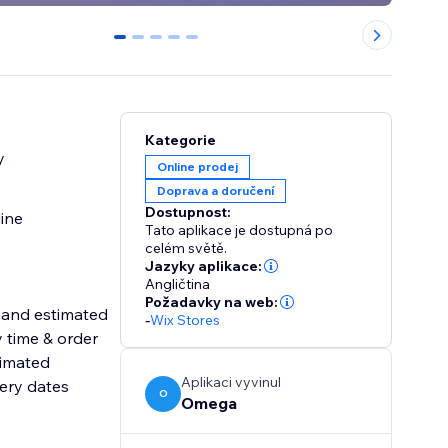
0
1
2
3
4
Kategorie
y
Online prodej
Doprava a doručení
Dostupnost:
line
Tato aplikace je dostupná po
celém světě.
Jazyky aplikace:
Angličtina
Požadavky na web:
 and estimated
-
Wix Stores
y time & order
nimated
Aplikaci vyvinul
ery dates
O
Omega