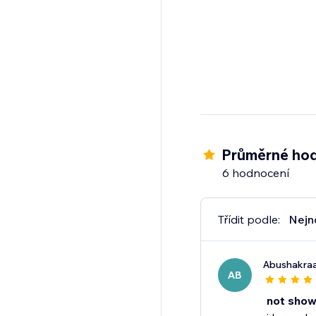
Průměrné hod
6 hodnocení
Třídit podle:
Nejn
Abushakr
AB
not show