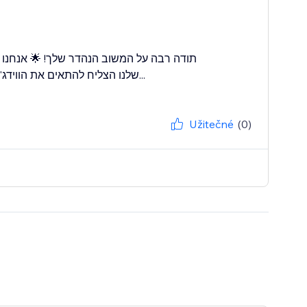
תודה רבה על המשוב הנהדר שלך! 🌟 אנחנו
שלנו הצליח להתאים את הווידג'ט לשפה העברית באתר שלך. 😊 אם תצטרך עזרה נוספת, אנחנו כאן...
Užitečné
(0)