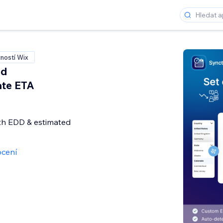
ností Wix
ed
ate ETA
ith EDD & estimated
cení