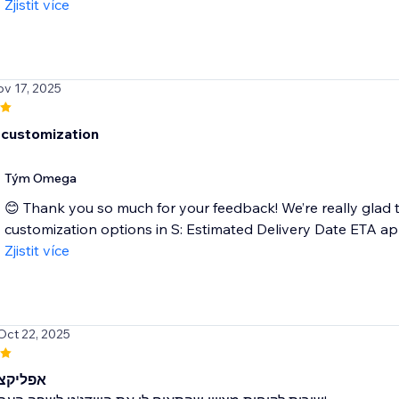
Zjistit více
ov 17, 2025
customization
Tým Omega
😊 Thank you so much for your feedback! We’re really glad 
customization options in S: Estimated Delivery Date ETA app
Zjistit více
Oct 22, 2025
אפליקצ