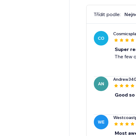
Třídit podle:
Nejn
Cosmicspl
CO
Super re
The few 
Andrew34
AN
Good so 
Westcoast
WE
Most awe