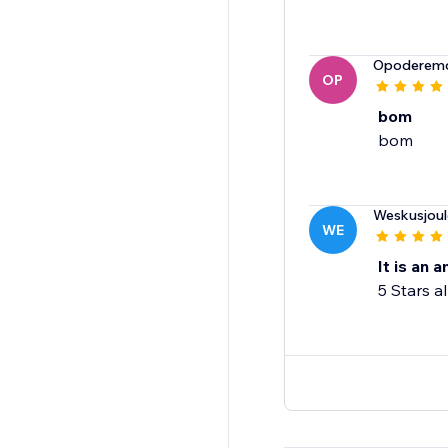
Opoderem
OP
bom
bom
Weskusjoul
WE
It is an 
5 Stars a