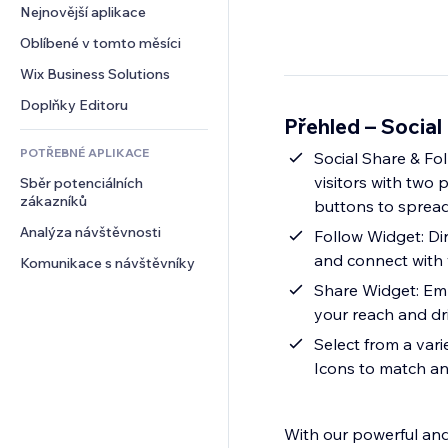
Konverze
Skladování
Nejnovější aplikace
PDF
Efekty pro obrázky
Chat
Dropshipping
Sdílení souborů
Oblíbené v tomto měsíci
Tlačítka a nabídky
Komentáře
Plány a předplatné
Novinky
Bannery a odznaky
Wix Business Solutions
Telefon
Crowdfunding
Služby obsahu
Kalkulačky
Komunita
Doplňky Editoru
Jídlo a nápoje
Přehled – Social
Efekty textu
Vyhledávání
Reference a recenze
POTŘEBNÉ APLIKACE
Počasí
Social Share & Fo
CRM
visitors with two
Sběr potenciálních 
Tabulky a grafy
zákazníků
buttons to spread
Analýza návštěvnosti
Follow Widget: Dir
and connect with 
Komunikace s návštěvníky
Share Widget: Empo
your reach and dri
Select from a vari
Icons to match an
With our powerful and