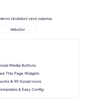
7denní zkušební verzi zdarma.
Měsíční
Social Media Buttons
are This Page Widgets
works & 90 Social Icons
emplates & Easy Config