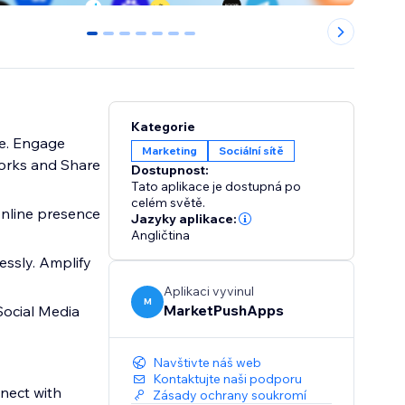
0
1
2
3
4
5
6
Kategorie
te. Engage
Marketing
Sociální sítě
works and Share
Dostupnost:
Tato aplikace je dostupná po
celém světě.
 online presence
Jazyky aplikace:
Angličtina
essly. Amplify
Aplikaci vyvinul
M
MarketPushApps
Social Media
Navštivte náš web
Kontaktujte naši podporu
nect with
Zásady ochrany soukromí