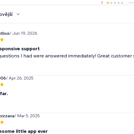
1
ovější
atbus
/ Jun 19, 2026
sponsive support
questions I had were answered immediately! Great customer 
006
/ Apr 26, 2025
far.
pizzasa
/ Mar 5, 2025
some little app ever