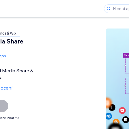
ností Wix
ia Share
pps
al Media Share &
.
ocení
erze zdarma