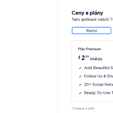
Ceny a plány
Tato aplikace nabízí 
Roční
Plán Premium
2
39
$
/měsíc
Add Beautiful 
Follow Us & Sh
20+ Social Net
Ready-To-Use T
* Cena je v USD.