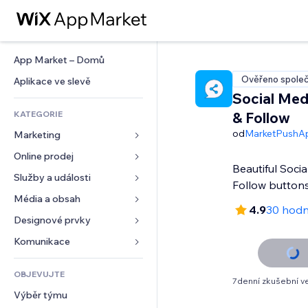
App Market – Domů
Ověřeno společ
Aplikace ve slevě
Social Med
KATEGORIE
& Follow
od
MarketPushA
Marketing
Online prodej
Reklamy
Beautiful Soci
Mobilní zařízení
Služby a události
Aplikace pro obchody
Follow buttons
Analytika
Doprava a doručení
Média a obsah
Ubytování
4.9
30 hodn
Sociální sítě
Tlačítka pro prodej
Události
Designové prvky
Galerie
SEO
Online kurzy
Restaurace
Hudba
Mapy a navigace
Komunikace 
Míra zapojení
Tisk na vyžádání
Nemovitosti
Podcasty
Soukromí a bezpečnost
Formuláře
Výpisy webu
Účetnictví
OBJEVUJTE
Rezervace
Fotografie
Hodiny
Blog
7denní zkušební v
E‑mail
Kupóny a věrnostní programy
Výběr týmu
Video
Šablony stránek
Ankety