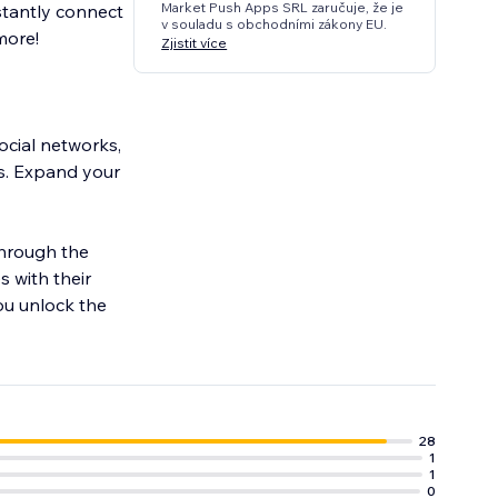
Market Push Apps SRL zaručuje, že je
stantly connect
v souladu s obchodními zákony EU.
more!
Zjistit více
ocial networks,
ms. Expand your
through the
s with their
ou unlock the
28
1
1
0