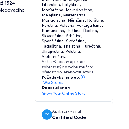
než 1524
Litevština
,
Lotyština
,
sledovacího
Maďarština
,
Makedonština
,
Malajština
,
Maráthština
,
Mongolština
,
Němčina
,
Norština
,
Perština
,
Polština
,
Portugaltšina
,
Rumunština
,
Ruština
,
Řečtina
,
Slovenština
,
Srbština
,
Španělština
,
Švédština
,
Tagalština
,
Thajština
,
Turečtina
,
Ukrajinština
,
Velština
,
Vietnamština
Veškerý obsah aplikace
zobrazený na webu můžete
přeložit do jakéhokoli jazyka.
Požadavky na web:
-
Wix Stores
Doporučeno v
Grow Your Online Store
Aplikaci vyvinul
CC
Certified Code