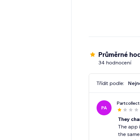
Průměrné hod
34 hodnocení
Třídit podle:
Nejn
Partcollect
PA
They char
The app i
the same 