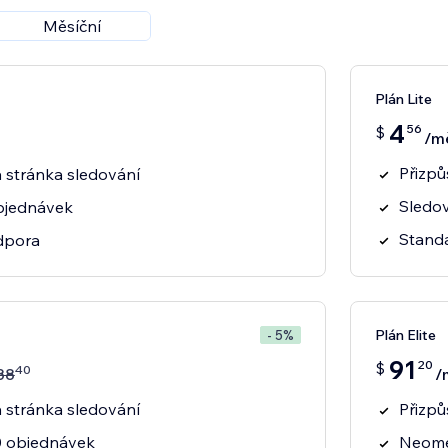
Měsíční
Plán Lite
4
56
$
/m
Přizpů
á stránka sledování
Sledo
bjednávek
Stand
dpora
Plán Elite
- 5%
91
20
$
40
38
/
á stránka sledování
Přizpů
0 objednávek
Neome