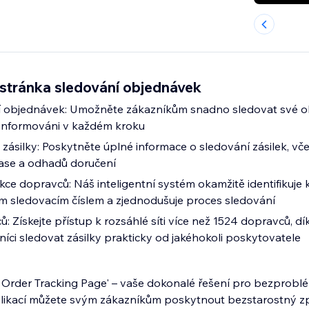
 stránka sledování objednávek
 objednávek: Umožněte zákazníkům snadno sledovat své o
li informováni v každém kroku
zásilky: Poskytněte úplné informace o sledování zásilek, vče
čase a odhadů doručení
ce dopravců: Náš inteligentní systém okamžitě identifikuje 
m sledovacím číslem a zjednodušuje proces sledování
ů: Získejte přístup k rozsáhlé síti více než 1524 dopravců, d
íci sledovat zásilky prakticky od jakéhokoli poskytovatele
: Order Tracking Page' – vaše dokonalé řešení pro bezprob
plikací můžete svým zákazníkům poskytnout bezstarostný z