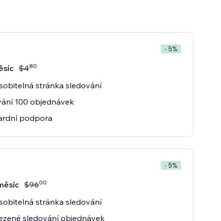
- 5%
80
ěsíc
$
4
sobitelná stránka sledování
vání 100 objednávek
ardní podpora
- 5%
00
měsíc
$
96
sobitelná stránka sledování
zené sledování objednávek