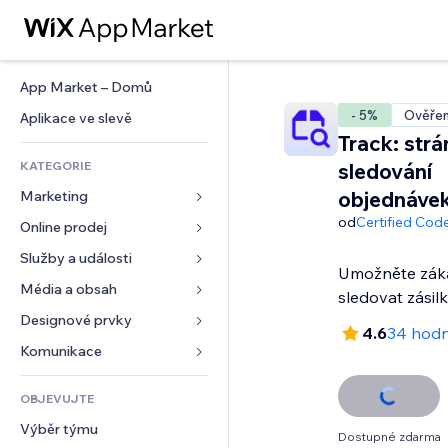
App Market – Domů
- 5%
Ověřen
Aplikace ve slevě
Track: str
KATEGORIE
sledování
objednáve
Marketing
od
Certified Cod
Online prodej
Reklamy
Mobilní zařízení
Služby a události
Aplikace pro obchody
Umožněte zák
Analytika
Doprava a doručení
Média a obsah
Ubytování
sledovat zásil
Sociální sítě
Tlačítka pro prodej
Události
Designové prvky
Galerie
4.6
34 hod
SEO
Online kurzy
Restaurace
Hudba
Mapy a navigace
Komunikace 
Míra zapojení
Tisk na vyžádání
Nemovitosti
Podcasty
Soukromí a bezpečnost
Formuláře
Výpisy webu
Účetnictví
OBJEVUJTE
Rezervace
Fotografie
Hodiny
Blog
E‑mail
Kupóny a věrnostní programy
Výběr týmu
Video
Šablony stránek
Ankety
Dostupné zdarma