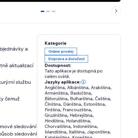
0
1
2
Kategorie
bjednávky a
Online prodej
Doprava a doručení
tně aktualizací
Dostupnost:
Tato aplikace je dostupná po
celém světě.
kurýrní službu
Jazyky aplikace:
Angličtina
,
Albánština
,
Arabština
,
Arménština
,
Baskičtina
,
íky čemuž
Běloruština
,
Bulharština
,
Čeština
,
Čínština
,
Dánština
,
Estonština
,
Finština
,
Francouzština
,
Gruzínština
,
Hebrejština
,
Hindština
,
Holandština
,
lémové sledování
Chorvatština
,
Indonéština
,
Islandština
,
Italština
,
Japonština
,
působ sledování
Katalánština
,
Korejština
,