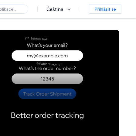
Čeština
Přihlásit se