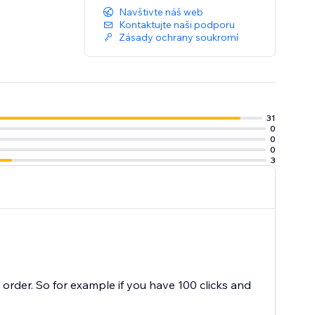
Navštivte náš web
Kontaktujte naši podporu
Zásady ochrany soukromí
31
0
0
0
3
order. So for example if you have 100 clicks and