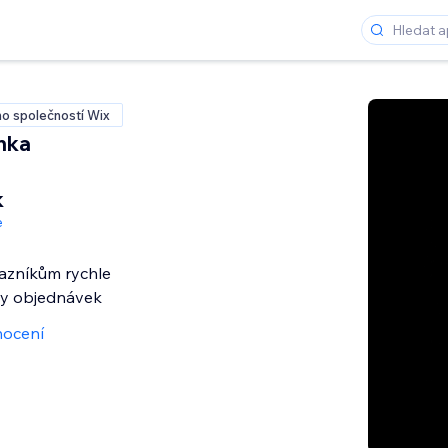
o společností Wix
ánka
k
e
azníkům rychle
ky objednávek
nocení