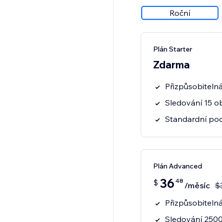
Roční
Plán Starter
Zdarma
Přizpůsobiteln
Sledování 15 o
Standardní po
Plán Advanced
36
48
$
/měsíc
$
Přizpůsobiteln
Sledování 250