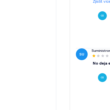
Zjistit víc
CE
Suministr
SU
No deja e
CE