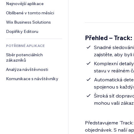
Konverze
Skladování
Nejnovější aplikace
PDF
Efekty pro obrázky
Chat
Dropshipping
Sdílení souborů
Oblíbené v tomto měsíci
Tlačítka a nabídky
Komentáře
Plány a předplatné
Novinky
Bannery a odznaky
Wix Business Solutions
Telefon
Crowdfunding
Služby obsahu
Kalkulačky
Komunita
Doplňky Editoru
Jídlo a nápoje
Přehled – Track:
Efekty textu
Vyhledávání
Reference a recenze
POTŘEBNÉ APLIKACE
Počasí
Snadné sledování
CRM
zajistěte, aby by
Sběr potenciálních 
Tabulky a grafy
zákazníků
Komplexní detaily 
Analýza návštěvnosti
stavu v reálném 
Komunikace s návštěvníky
Automatická detek
spojenou s každý
Široká síť dopravc
mohou vaši zákazn
Představujeme 'Track
objednávek. S naší a