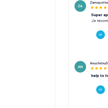
Zamayotte
ZA
Super ap
Je reco
CE
Anuchitnu
AN
help to t
CE