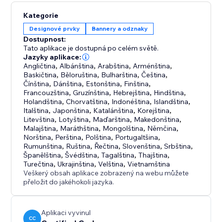
Kategorie
Designové prvky
Bannery a odznaky
Dostupnost:
Tato aplikace je dostupná po celém světě.
Jazyky aplikace:
Angličtina
,
Albánština
,
Arabština
,
Arménština
,
Baskičtina
,
Běloruština
,
Bulharština
,
Čeština
,
Čínština
,
Dánština
,
Estonština
,
Finština
,
Francouzština
,
Gruzínština
,
Hebrejština
,
Hindština
,
Holandština
,
Chorvatština
,
Indonéština
,
Islandština
,
Italština
,
Japonština
,
Katalánština
,
Korejština
,
Litevština
,
Lotyština
,
Maďarština
,
Makedonština
,
Malajština
,
Maráthština
,
Mongolština
,
Němčina
,
Norština
,
Perština
,
Polština
,
Portugaltšina
,
Rumunština
,
Ruština
,
Řečtina
,
Slovenština
,
Srbština
,
Španělština
,
Švédština
,
Tagalština
,
Thajština
,
Turečtina
,
Ukrajinština
,
Velština
,
Vietnamština
Veškerý obsah aplikace zobrazený na webu můžete
přeložit do jakéhokoli jazyka.
Aplikaci vyvinul
CC