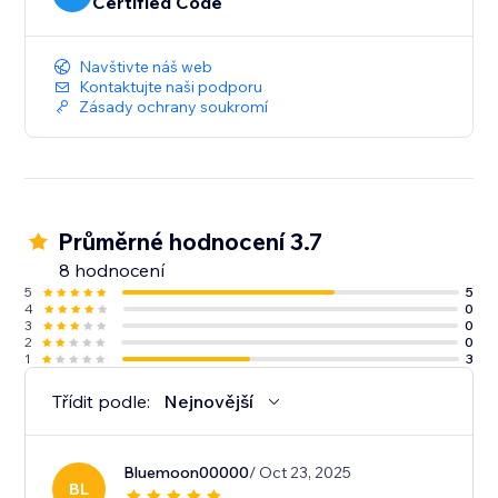
Certified Code
Navštivte náš web
Kontaktujte naši podporu
Zásady ochrany soukromí
Průměrné hodnocení 3.7
8 hodnocení
5
5
4
0
3
0
2
0
1
3
Třídit podle:
Nejnovější
Bluemoon00000
/ Oct 23, 2025
BL