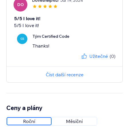
Doveshelp4u
/ Jul 19, 2024
DO
5/5 I love it!
Tým Certified Code
CE
Thanks!
Užitečné
(0)
Číst další recenze
Ceny a plány
Roční
Měsíční