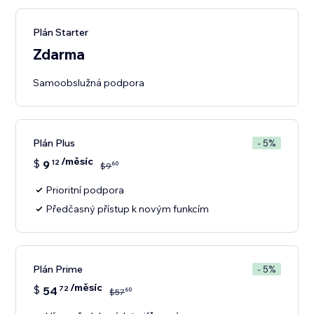
Plán Starter
Zdarma
Samoobslužná podpora
Plán Plus
- 5%
/měsíc
$
9
12
60
$
9
Prioritní podpora
Předčasný přístup k novým funkcím
Plán Prime
- 5%
/měsíc
$
54
72
60
$
57