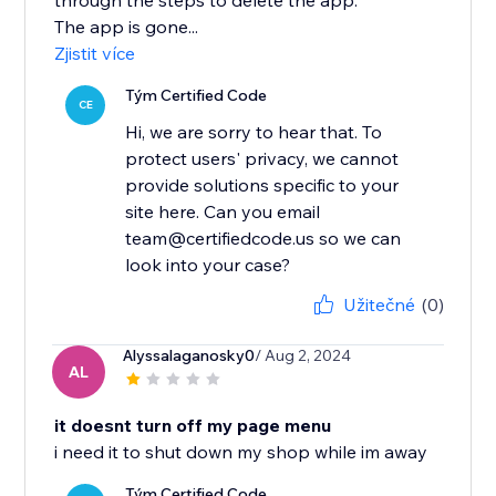
through the steps to delete the app.
The app is gone...
Zjistit více
Tým Certified Code
CE
Hi, we are sorry to hear that. To
protect users' privacy, we cannot
provide solutions specific to your
site here. Can you email
team@certifiedcode.us so we can
look into your case?
Užitečné
(0)
Alyssalaganosky0
/ Aug 2, 2024
AL
it doesnt turn off my page menu
i need it to shut down my shop while im away
Tým Certified Code