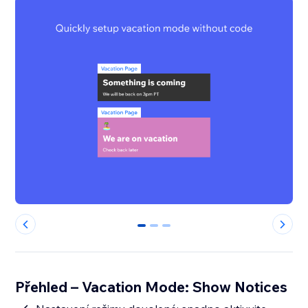
0
1
2
Přehled – Vacation Mode: Show Notices