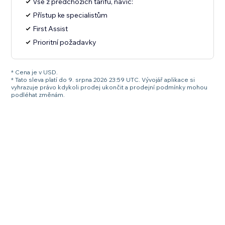
Vše z předchozích tarifů, navíc:
Přístup ke specialistům
First Assist
Prioritní požadavky
* Cena je v USD.
* Tato sleva platí do 9. srpna 2026 23:59 UTC. Vývojář aplikace si
vyhrazuje právo kdykoli prodej ukončit a prodejní podmínky mohou
podléhat změnám.