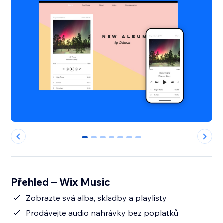
0
1
2
3
4
5
6
Přehled – Wix Music
Zobrazte svá alba, skladby a playlisty
Prodávejte audio nahrávky bez poplatků