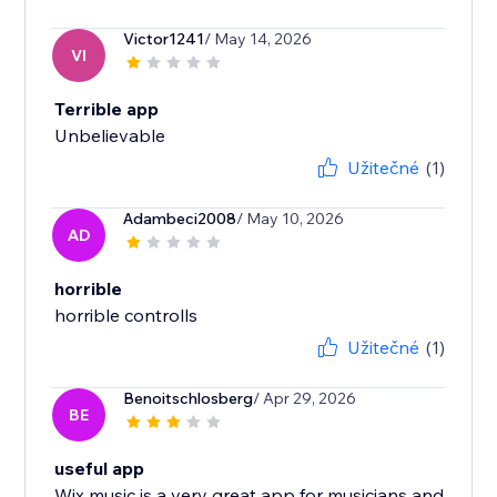
Victor1241
/ May 14, 2026
VI
Terrible app
Unbelievable
Užitečné
(1)
Adambeci2008
/ May 10, 2026
AD
horrible
horrible controlls
Užitečné
(1)
Benoitschlosberg
/ Apr 29, 2026
BE
useful app
Wix music is a very great app for musicians and