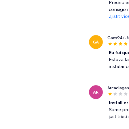
Preciso e
consigo m
Zjistit víc
Gacs94
/ J
GA
Eu fui q
Estava fa
instalar 
Arcadiaga
AR
Install e
Same prob
just trie