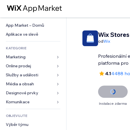
App Market – Domů
Wix Stores
Aplikace ve slevě
od
Wix
KATEGORIE
Profesionální
Marketing
platforma pro 
Online prodej
Reklamy
4.1
4488 ho
Mobilní zařízení
Služby a události
Aplikace pro obchody
Analytika
Doprava a doručení
Média a obsah
Ubytování
Sociální sítě
Tlačítka pro prodej
Události
Designové prvky
Galerie
SEO
Online kurzy
Restaurace
Hudba
Mapy a navigace
Komunikace 
Instalace zdarma
Míra zapojení
Tisk na vyžádání
Nemovitosti
Podcasty
Soukromí a bezpečnost
Formuláře
Výpisy webu
Účetnictví
OBJEVUJTE
Rezervace
Fotografie
Hodiny
Blog
E‑mail
Kupóny a věrnostní programy
Výběr týmu
Video
Šablony stránek
Ankety