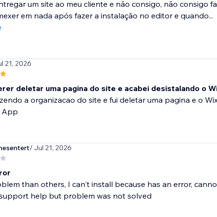
ntregar um site ao meu cliente e não consigo, não consigo fa
exer em nada após fazer a instalação no editor e quando...
e
ul 21, 2026
uerer deletar uma pagina do site e acabei desistalando o W
zendo a organizacao do site e fui deletar uma pagina e o Wi
o App
mesentert
/ Jul 21, 2026
rror
lem than others, I can't install because has an error, canno
d support help but problem was not solved