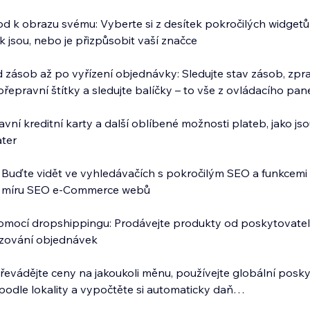
od k obrazu svému: Vyberte si z desítek pokročilých widge
ak jsou, nebo je přizpůsobit vaší značce
d zásob až po vyřízení objednávky: Sledujte stav zásob, zpr
řepravní štítky a sledujte balíčky – to vše z ovládacího pan
lavní kreditní karty a další oblíbené možnosti plateb, jako j
ter
 Buďte vidět ve vyhledávačích s pokročilým SEO a funkcemi 
a míru SEO e‑Commerce webů
omocí dropshippingu: Prodávejte produkty od poskytovatelů
řizování objednávek
 Převádějte ceny na jakoukoli měnu, používejte globální posk
odle lokality a vypočtěte si automaticky daň