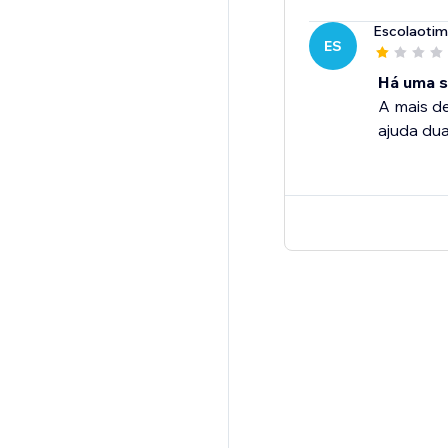
Escolaoti
ES
Há uma s
A mais de
ajuda du