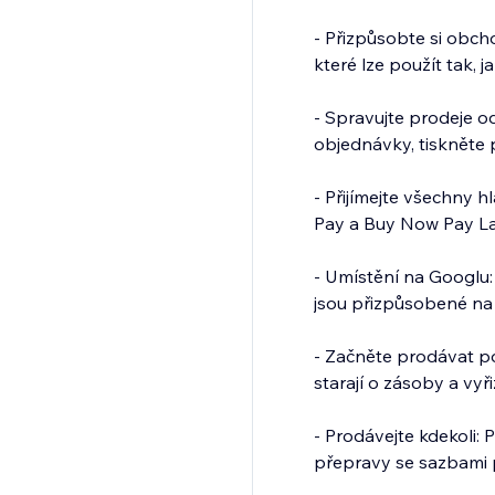
- Přizpůsobte si obch
které lze použít tak, j
- Spravujte prodeje o
objednávky, tiskněte p
- Přijímejte všechny h
Pay a Buy Now Pay La
- Umístění na Googlu:
jsou přizpůsobené n
- Začněte prodávat p
starají o zásoby a vy
- Prodávejte kdekoli:
přepravy se sazbami p