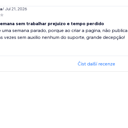
ma
/ Jul 21, 2026
emana sem trabalhar prejuizo e tempo perdido
 uma semana parado, porque ao criar a pagina, não publica a
as vezes sem auxilio nenhum do suporte, grande decepção!
Číst další recenze