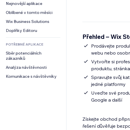
Konverze
Skladování
Nejnovější aplikace
PDF
Efekty pro obrázky
Chat
Dropshipping
Sdílení souborů
Oblíbené v tomto měsíci
Tlačítka a nabídky
Komentáře
Plány a předplatné
Novinky
Bannery a odznaky
Wix Business Solutions
Telefon
Crowdfunding
Služby obsahu
Kalkulačky
Komunita
Doplňky Editoru
Jídlo a nápoje
Přehled – Wix St
Efekty textu
Vyhledávání
Reference a recenze
POTŘEBNÉ APLIKACE
Počasí
Prodávejte produk
CRM
webu nebo osob
Sběr potenciálních 
Tabulky a grafy
zákazníků
Vytvořte si profes
Analýza návštěvnosti
produktu, stránka 
Komunikace s návštěvníky
Spravujte svůj ka
jedné platformy
Uveďte své produk
Google a další
Získejte obchod přip
řešení důvěřuje bezpo