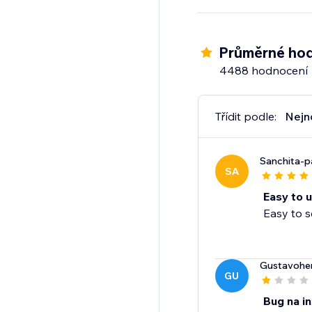
- Rozvíjejte své podn
nebo na kanálech jak
Průměrné hod
- Buďte v kontaktu se
4488 hodnocení
košík, nabízejte slev
Třídit podle:
Nejn
Sanchita-
SA
Easy to 
Easy to s
Gustavohe
GU
Bug na i