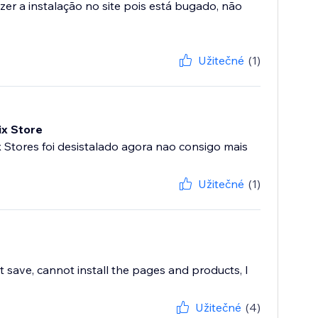
zer a instalação no site pois está bugado, não
Užitečné
(1)
ix Store
x Stores foi desistalado agora nao consigo mais
Užitečné
(1)
t save, cannot install the pages and products, I
Užitečné
(4)