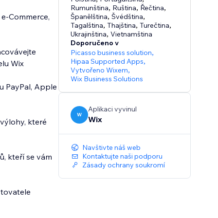
Rumunština
,
Ruština
,
Řečtina
,
tů e‑Commerce,
Španělština
,
Švédština
,
Tagalština
,
Thajština
,
Turečtina
,
Ukrajinština
,
Vietnamština
Doporučeno v
acovávejte
Picasso business solution
,
Hipaa Supported Apps
,
elu Wix
Vytvořeno Wixem
,
Wix Business Solutions
sou PayPal, Apple
Aplikaci vyvinul
W
Wix
výlohy, které
Navštivte náš web
, kteří se vám
Kontaktujte naši podporu
Zásady ochrany soukromí
ytovatele