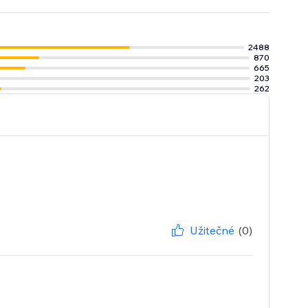
 obchodě, osobně
a
2488
870
na opuštěný
665
em víc
203
262
Užitečné
(0)