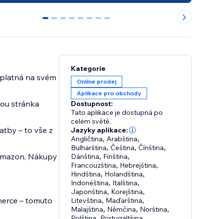
0
1
2
3
4
5
6
7
Kategorie
dplatná na svém
Online prodej
Aplikace pro obchody
sou stránka
Dostupnost:
Tato aplikace je dostupná po
celém světě.
atby – to vše z
Jazyky aplikace:
Angličtina
,
Arabština
,
Bulharština
,
Čeština
,
Čínština
,
 Amazon, Nákupy
Dánština
,
Finština
,
Francouzština
,
Hebrejština
,
Hindština
,
Holandština
,
Indonéština
,
Italština
,
Japonština
,
Korejština
,
merce – tomuto
Litevština
,
Maďarština
,
Malajština
,
Němčina
,
Norština
,
Polština
,
Portugaltšina
,