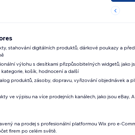
ores
ty, stahování digitálních produktů, dárkové poukazy a pře
ně
ionální výlohu s desítkami přizpůsobitelných widgetů, jako j
kategorie, košík, hodnocení a další
talog produktů, zásoby, dopravu, vyřizování objednávek a pl
ty ve výpisu na více prodejních kanálech, jako jsou eBay,
ravený na prodej s profesionální platformou Wix pro e‑Com
čet firem po celém světě.