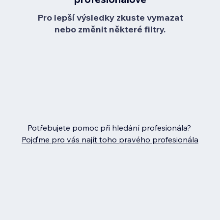
Pro lepší výsledky zkuste vymazat
nebo změnit některé filtry.
Potřebujete pomoc při hledání profesionála?
Pojďme pro vás najít toho pravého profesionála