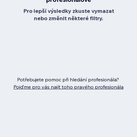
Pro lepší výsledky zkuste vymazat
nebo změnit některé filtry.
Potřebujete pomoc při hledání profesionála?
Pojďme pro vás najít toho pravého profesionála