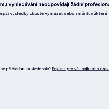
mu vyhledávání neodpovídají žádní profesion
lepší výsledky zkuste vymazat nebo změnit některé fi
c při hledání profesionála?
Pojďme pro vás najít toho prav