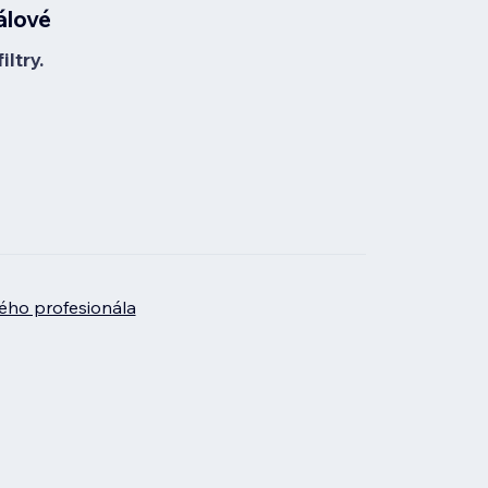
álové
ltry.
ého profesionála