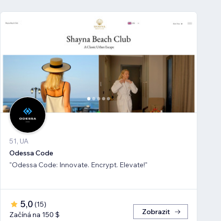
51, UA
Odessa Code
"Odessa Code: Innovate. Encrypt. Elevate!"
5,0
(
15
)
Zobrazit
Začíná na 150 $