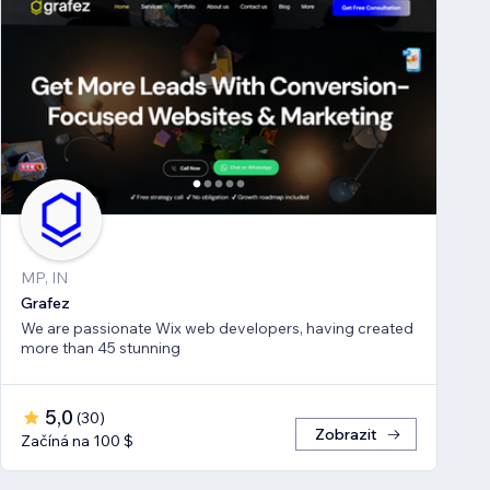
MP, IN
Grafez
We are passionate Wix web developers, having created
more than 45 stunning
5,0
(
30
)
Zobrazit
Začíná na 100 $