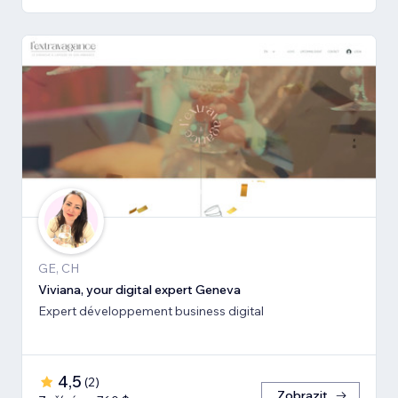
GE, CH
Viviana, your digital expert Geneva
Expert développement business digital
4,5
(
2
)
Zobrazit