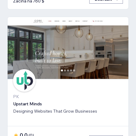
Začíná na 760 $
PK
Upstart Minds
Designing Websites That Grow Businesses
0,0
(
0
)