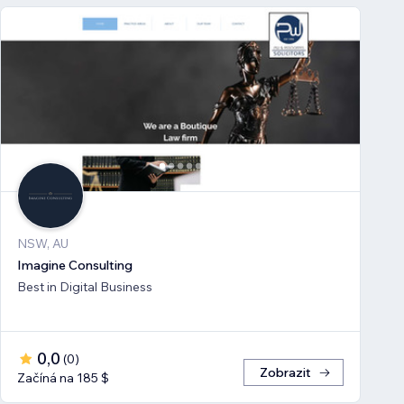
NSW, AU
Imagine Consulting
Best in Digital Business
0,0
(
0
)
Zobrazit
Začíná na 185 $