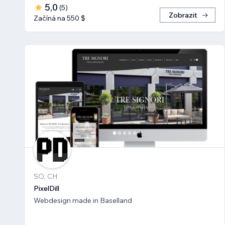
5,0
(
5
)
Zobrazit
Začíná na 550 $
SO, CH
PixelDill
Webdesign made in Baselland