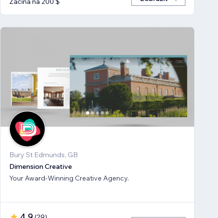
Začíná na 200 $
Bury St Edmunds, GB
Dimension Creative
Your Award-Winning Creative Agency.
4,9
(
29
)