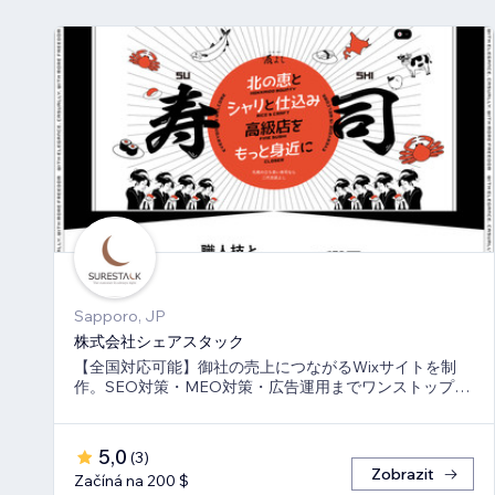
Sapporo, JP
株式会社シェアスタック
【全国対応可能】御社の売上につながるWixサイトを制
作。SEO対策・MEO対策・広告運用までワンストップ
で、伴走支援させて頂きます。
5,0
(
3
)
Zobrazit
Začíná na 200 $