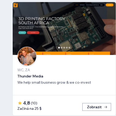
WC, ZA
Thunder Media
We help small business grow & we co-invest
4,8
(
10
)
Zobrazit
Začíná na 25 $