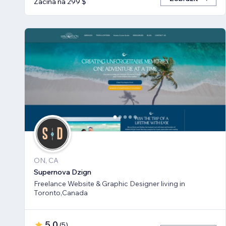
Začíná na 299 $
ON, CA
Supernova Dzign
Freelance Website & Graphic Designer living in
Toronto,Canada
5,0
(
5
)