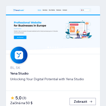
BL, SK
Yena Studio
Unlocking Your Digital Potential with Yena Studio
5,0
(
3
)
Zobrazit
Začíná na 50 $