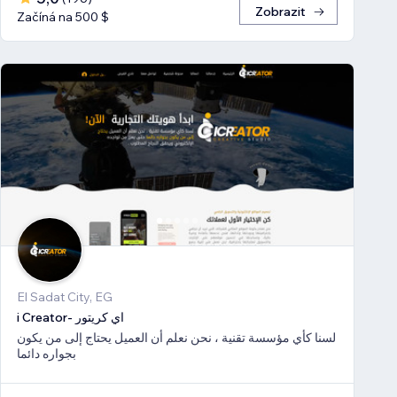
Zobrazit
Začíná na 500 $
El Sadat City, EG
i Creator- اي كريتور
لسنا كأي مؤسسة تقنية ، نحن نعلم أن العميل يحتاج إلى من يكون
بجواره دائما