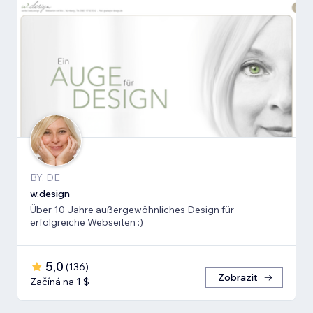
BY, DE
w.design
Über 10 Jahre außergewöhnliches Design für
erfolgreiche Webseiten :)
5,0
(
136
)
Zobrazit
Začíná na 1 $