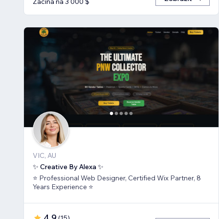
Začíná na 3 000 $
VIC, AU
✨ Creative By Alexa ✨
⭐ Professional Web Designer, Certified Wix Partner, 8
Years Experience ⭐
4,9
(
15
)