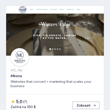
VIC, AU
Mkista
Websites that convert + marketing that scales your
business
5,0
(
7
)
Zobrazit
Začíná na 350 $