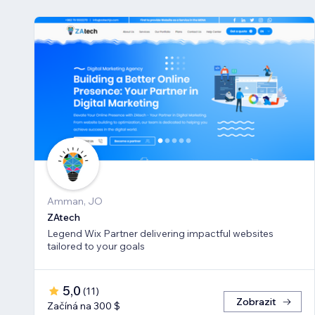
Amman, JO
ZAtech
Legend Wix Partner delivering impactful websites
tailored to your goals
5,0
(
11
)
Zobrazit
Začíná na 300 $