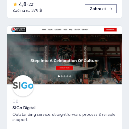
4,8
(
22
)
Zobrazit
Začíná na 379 $
GB
SIGo Digital
Outstanding service, straightforward process & reliable
support.