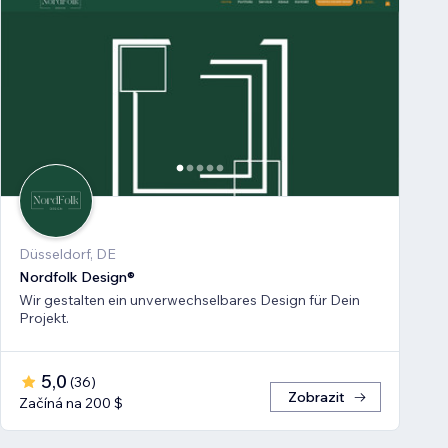
Düsseldorf, DE
Nordfolk Design®
Wir gestalten ein unverwechselbares Design für Dein
Projekt.
5,0
(
36
)
Zobrazit
Začíná na 200 $