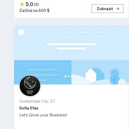
5,0
(
3
)
Zobrazit
Začíná na 600 $
Guatemala City, GT
Sofia Efas
Let's Grow your Business!