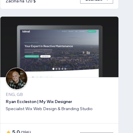
Začíná na 120 $
ENG, GB
Ryan Eccleston | My Wix Designer
Specialist Wix Web Design & Branding Studio
5,0
(
196
)