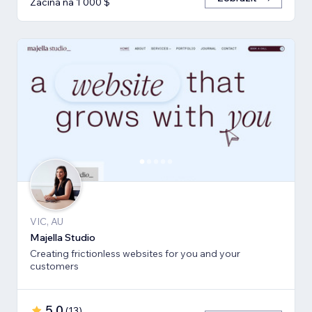
Začíná na 1 000 $
VIC, AU
Majella Studio
Creating frictionless websites for you and your
customers
5,0
(
13
)