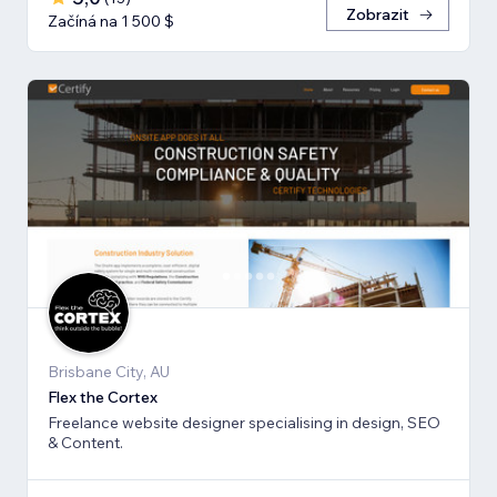
Zobrazit
Začíná na 1 500 $
Brisbane City, AU
Flex the Cortex
Freelance website designer specialising in design, SEO
& Content.