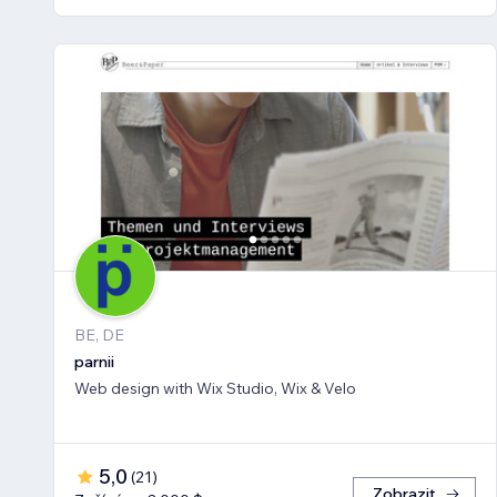
BE, DE
parnii
Web design with Wix Studio, Wix & Velo
5,0
(
21
)
Zobrazit