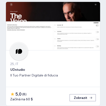
25, IT
UDstudio
Il Tuo Partner Digitale di fiducia
5,0
(
8
)
Zobrazit
Začíná na 60 $