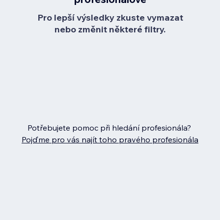
Pro lepší výsledky zkuste vymazat
nebo změnit některé filtry.
Potřebujete pomoc při hledání profesionála?
Pojďme pro vás najít toho pravého profesionála