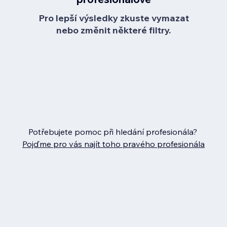
Pro lepší výsledky zkuste vymazat
nebo změnit některé filtry.
Potřebujete pomoc při hledání profesionála?
Pojďme pro vás najít toho pravého profesionála