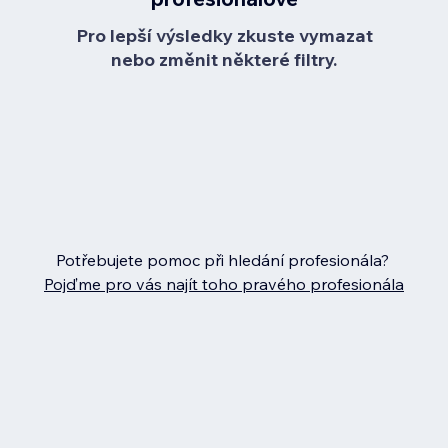
Pro lepší výsledky zkuste vymazat
nebo změnit některé filtry.
Potřebujete pomoc při hledání profesionála?
Pojďme pro vás najít toho pravého profesionála