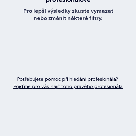
Pro lepší výsledky zkuste vymazat
nebo změnit některé filtry.
Potřebujete pomoc při hledání profesionála?
Pojďme pro vás najít toho pravého profesionála