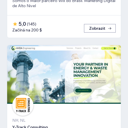
Somos o Maior parceiro Wix do Brasil. Marketing Digital
de Alto Nivel
5,0
(
145
)
Zobrazit
Začíná na 200 $
NH, NL
Y-Track Consulting