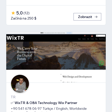
5,0
(
12
)
Zobrazit
Začíná na 250 $
TR
✅ WixTR & OBA Technology Wix Partner
+90 541 678 06 97 Türkçe / English, Worldwide