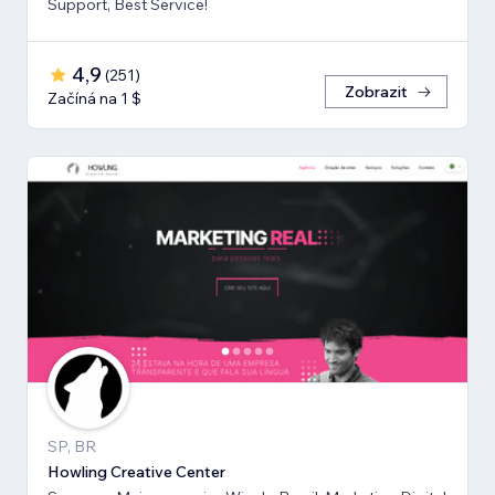
Support, Best Service!
4,9
(
251
)
Zobrazit
Začíná na 1 $
SP, BR
Howling Creative Center