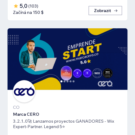
5,0
(
103
)
Zobrazit
Začíná na 150 $
CO
Marca CERO
3..2..1..0🚀 Lanzamos proyectos GANADORES - Wix
Expert-Partner. Legend 5⭐️