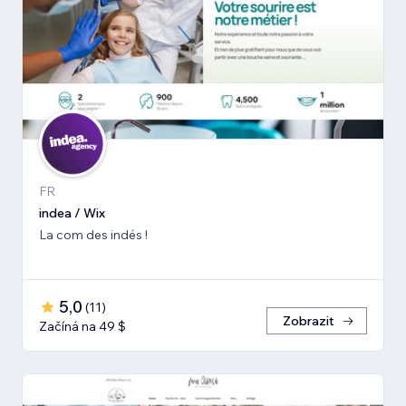
FR
indea / Wix
La com des indés !
5,0
(
11
)
Zobrazit
Začíná na 49 $