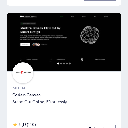
MH, IN
Code n Canvas
Stand Out Online, Effortlessly
5,0
(
110
)