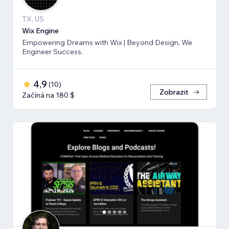
TX, US
Wix Engine
Empowering Dreams with Wix | Beyond Design, We
Engineer Success.
4,9
(
10
)
Zobrazit
Začíná na 180 $