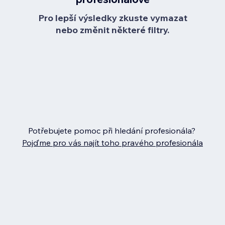
Pro lepší výsledky zkuste vymazat
nebo změnit některé filtry.
Potřebujete pomoc při hledání profesionála?
Pojďme pro vás najít toho pravého profesionála