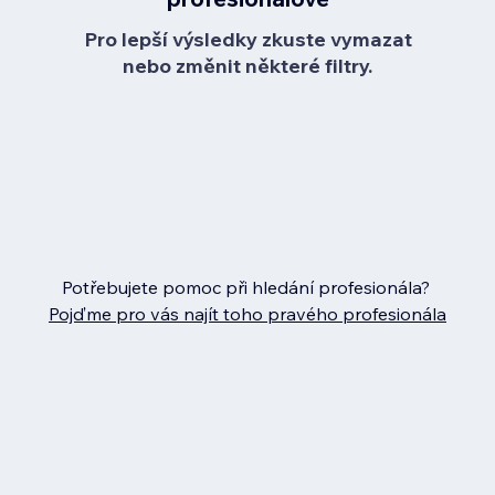
Pro lepší výsledky zkuste vymazat
nebo změnit některé filtry.
Potřebujete pomoc při hledání profesionála?
Pojďme pro vás najít toho pravého profesionála