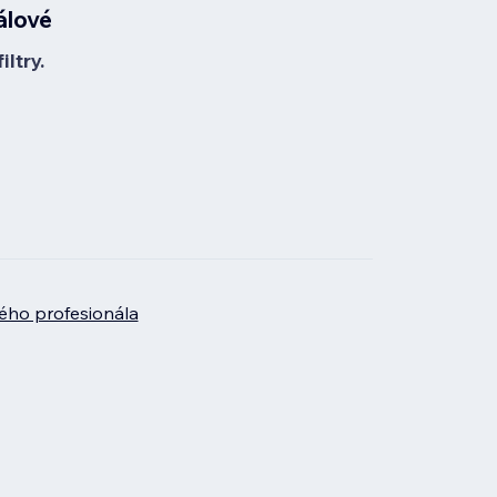
álové
ltry.
ého profesionála