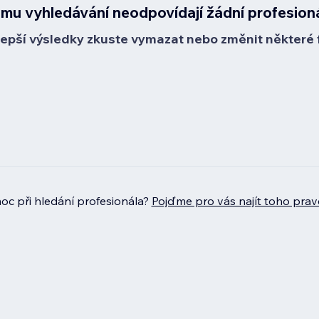
mu vyhledávání neodpovídají žádní profesion
lepší výsledky zkuste vymazat nebo změnit některé fi
c při hledání profesionála?
Pojďme pro vás najít toho prav