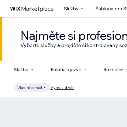
Služby
Šablony pro S
Najměte si profesio
Vyberte služby a projděte si kontrolovaný s
Služba
Poloha a jazyk
Rozpočet
Vlastní e‑mail
Vymazat vše