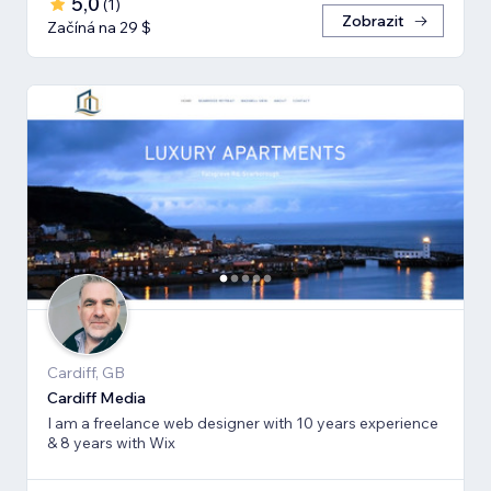
5,0
(
1
)
Zobrazit
Začíná na 29 $
Cardiff, GB
Cardiff Media
I am a freelance web designer with 10 years experience
& 8 years with Wix