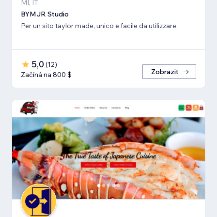
MI, IT
BYMJR Studio
Per un sito taylor made, unico e facile da utilizzare.
5,0
(
12
)
Zobrazit
Začíná na 800 $