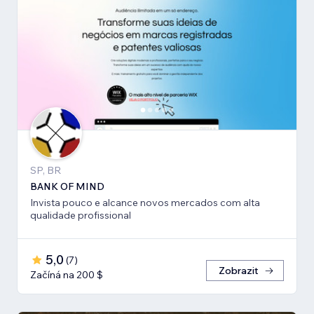
SP, BR
BANK OF MIND
Invista pouco e alcance novos mercados com alta
qualidade profissional
5,0
(
7
)
Zobrazit
Začíná na 200 $