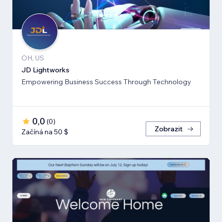
OH, US
JD Lightworks
Empowering Business Success Through Technology
0,0
(
0
)
Zobrazit
Začíná na 50 $