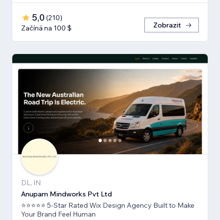
5,0
(
210
)
Zobrazit
Začíná na 100 $
DL, IN
Anupam Mindworks Pvt Ltd
⭐⭐⭐⭐⭐ 5-Star Rated Wix Design Agency Built to Make
Your Brand Feel Human