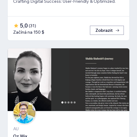
Crafting Digital Success: User-Friendly & Optimized.
5,0
(
31
)
Zobrazit
Začíná na 150 $
AU
Oz Wix