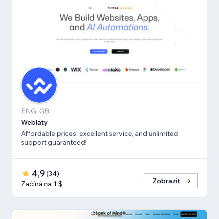
ENG, GB
Weblaty
Affordable prices, excellent service, and unlimited
support guaranteed!
4,9
(
34
)
Zobrazit
Začíná na 1 $