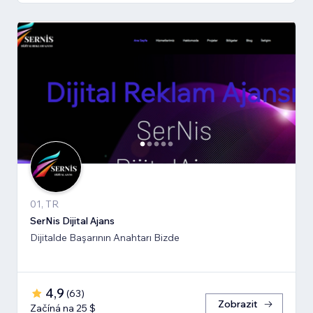
01, TR
SerNis Dijital Ajans
Dijitalde Başarının Anahtarı Bizde
4,9
(
63
)
Zobrazit
Začíná na 25 $