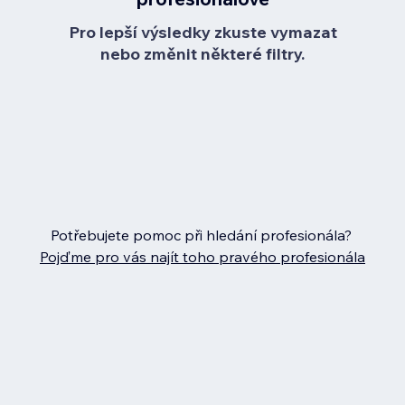
Pro lepší výsledky zkuste vymazat
nebo změnit některé filtry.
Potřebujete pomoc při hledání profesionála?
Pojďme pro vás najít toho pravého profesionála