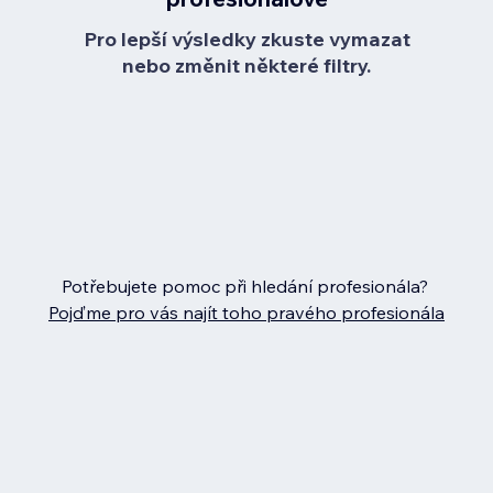
Pro lepší výsledky zkuste vymazat
nebo změnit některé filtry.
Potřebujete pomoc při hledání profesionála?
Pojďme pro vás najít toho pravého profesionála