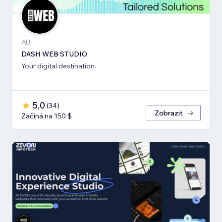
AU
DASH WEB STUDIO
Your digital destination.
5,0
(
34
)
Zobrazit
Začíná na 150 $