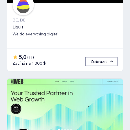
BE, DE
Liquis
We do everything digital
5,0
(
11
)
Zobrazit
Začíná na 1 000 $