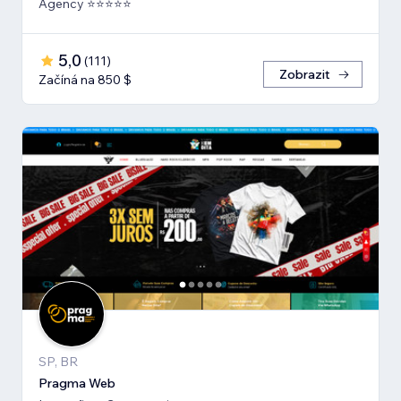
Agency ⭐️⭐️⭐️⭐️⭐️
5,0
(
111
)
Zobrazit
Začíná na 850 $
SP, BR
Pragma Web