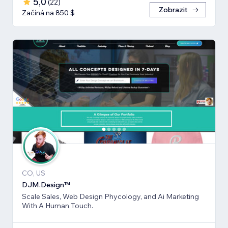
5,0
(
22
)
Zobrazit
Začíná na 850 $
CO, US
DJM.Design™
Scale Sales, Web Design Phycology, and Ai Marketing
With A Human Touch.