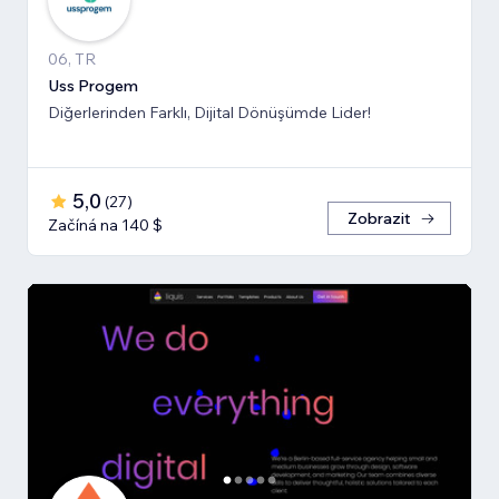
06, TR
Uss Progem
Diğerlerinden Farklı, Dijital Dönüşümde Lider!
5,0
(
27
)
Zobrazit
Začíná na 140 $