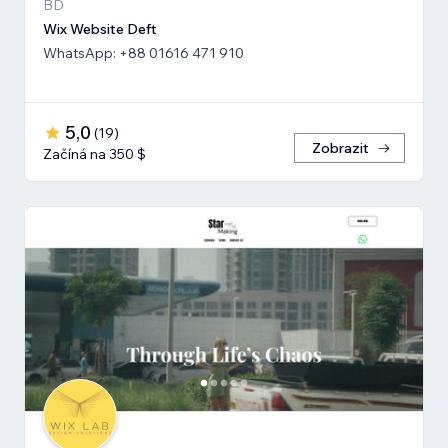
BD
Wix Website Deft
WhatsApp: +88 01616 471 910
5,0
(
19
)
Zobrazit
Začíná na 350 $