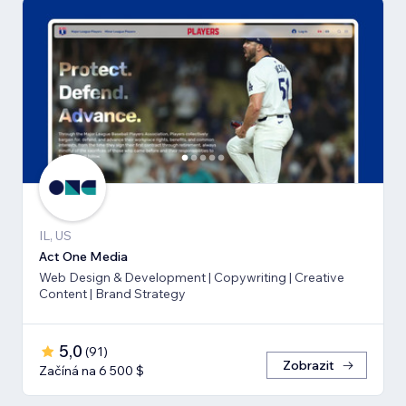
IL, US
Act One Media
Web Design & Development | Copywriting | Creative
Content | Brand Strategy
5,0
(
91
)
Zobrazit
Začíná na 6 500 $