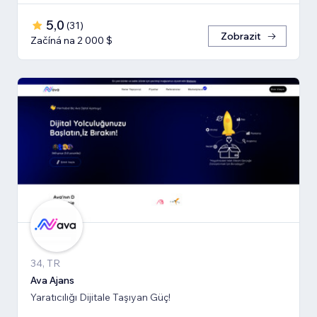
5,0
(
31
)
Zobrazit
Začíná na 2 000 $
34, TR
Ava Ajans
Yaratıcılığı Dijitale Taşıyan Güç!