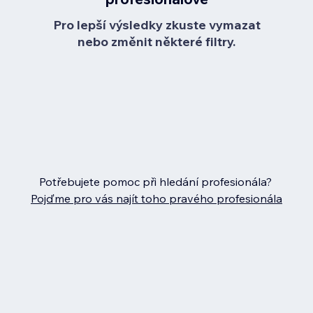
Pro lepší výsledky zkuste vymazat
nebo změnit některé filtry.
Potřebujete pomoc při hledání profesionála?
Pojďme pro vás najít toho pravého profesionála