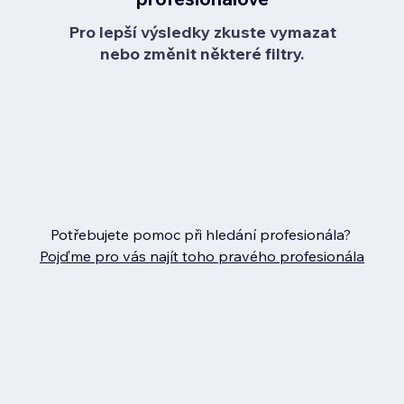
Pro lepší výsledky zkuste vymazat
nebo změnit některé filtry.
Potřebujete pomoc při hledání profesionála?
Pojďme pro vás najít toho pravého profesionála