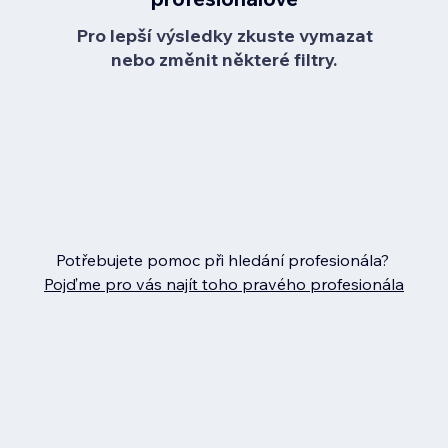
Pro lepší výsledky zkuste vymazat
nebo změnit některé filtry.
Potřebujete pomoc při hledání profesionála?
Pojďme pro vás najít toho pravého profesionála