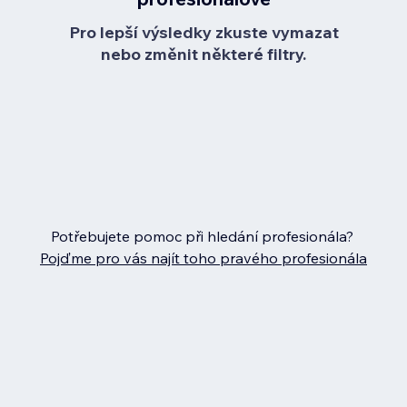
Pro lepší výsledky zkuste vymazat
nebo změnit některé filtry.
Potřebujete pomoc při hledání profesionála?
Pojďme pro vás najít toho pravého profesionála