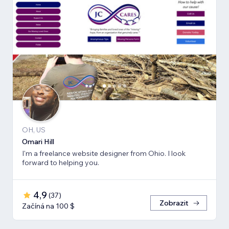
OH, US
Omari Hill
I'm a freelance website designer from Ohio. I look
forward to helping you.
4,9
(
37
)
Zobrazit
Začíná na 100 $