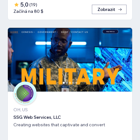
5,0
(
19
)
Zobrazit
Začíná na 80 $
OH, US
SSG Web Services, LLC
Creating websites that captivate and convert