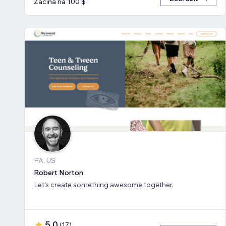
Začíná na 100 $
PA, US
Robert Norton
Let's create something awesome together.
5,0
(
17
)