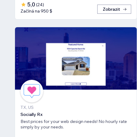
5,0
(
24
)
Zobrazit
Začíná na 950 $
TX, US
Socially Rx
Best prices for your web design needs! No hourly rate
simply by your needs.