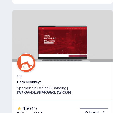
GB
Desk Monkeys
Specialist in Design & Banding |
𝙄𝙉𝙁𝙊@𝘿𝙀𝙎𝙆𝙈𝙊𝙉𝙆𝙀𝙔𝙎.𝘾𝙊𝙈
4,9
(
44
)
Zobrazit