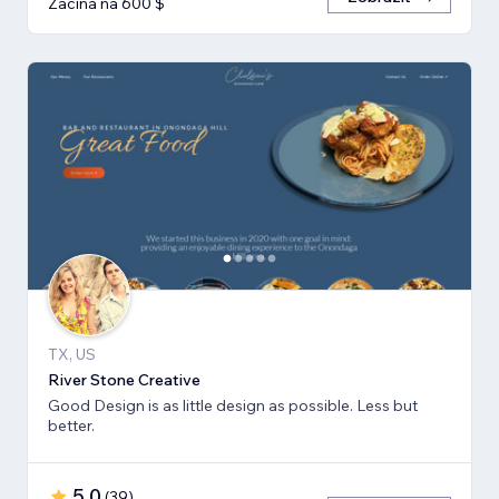
Začíná na 600 $
TX, US
River Stone Creative
Good Design is as little design as possible. Less but
better.
5,0
(
39
)