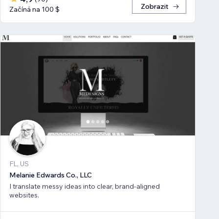
Zobrazit
Začíná na 100 $
FL, US
Melanie Edwards Co., LLC
I translate messy ideas into clear, brand-aligned
websites.