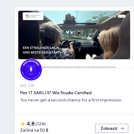
VD, CH
Flor IT SARL | 5* Wix Studio Certified
You never get a second chance for a first impression.
4,8
(
124
)
Zobrazit
Začíná na 50 $