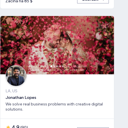
Začíná na 85 $
LA, US
Jonathan Lopes
We solve real business problems with creative digital
solutions.
4,9
(
90
)