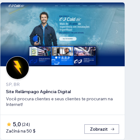
SP, BR
Site Relâmpago Agência Digital
Você procura clientes e seus clientes te procuram na
Internet!
5,0
(
24
)
Zobrazit
Začíná na 50 $