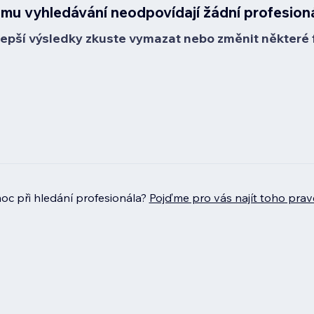
mu vyhledávání neodpovídají žádní profesion
lepší výsledky zkuste vymazat nebo změnit některé fi
c při hledání profesionála?
Pojďme pro vás najít toho prav