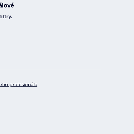
álové
ltry.
ého profesionála