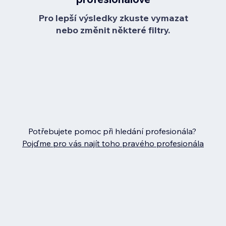
Pro lepší výsledky zkuste vymazat
nebo změnit některé filtry.
Potřebujete pomoc při hledání profesionála?
Pojďme pro vás najít toho pravého profesionála